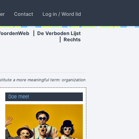
ter
Contact
Log in / Word lid
WoordenWeb
|
De Verboden Lijst
|
Rechts
stitute a more meaningful term: organization
of sound.
~ John Cage
Doe mee!
met een schone luier beginnen
ht u dat wensen, strontzat kan gaan zwelgen
Rantsoen of proviand?
mimount moumouni montini
arom heb je da gedaan” Ja da weet ik ok nie