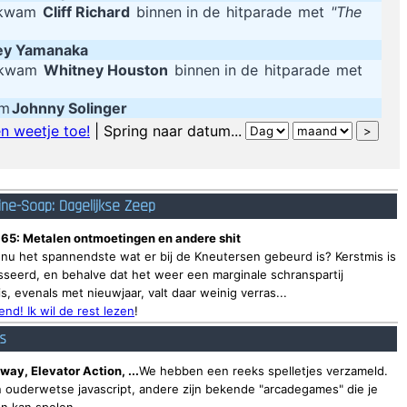
 kwam
Cliff Richard
binnen in de
hitparade
met
"The
ey Yamanaka
g kwam
Whitney Houston
binnen in de
hitparade
met
um
Johnny Solinger
n weetje toe!
| Spring naar datum...
ine-Soap: Dagelijkse Zeep
 65: Metalen ontmoetingen en andere shit
 nu het spannendste wat er bij de Kneutersen gebeurd is? Kerstmis is
seerd, en behalve dat het weer een marginale schranspartij
, evenals met nieuwjaar, valt daar weinig verras...
nd! Ik wil de rest lezen
!
es
way, Elevator Action, ...
We hebben een reeks spelletjes verzameld.
 ouderwetse javascript, andere zijn bekende "arcadegames" die je