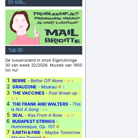
En ook...
Top-30
De tussenstand in onze Eigenzinnige
30 van week 32/2026. Muziek van 1950
tot nu!
1
BERRE
-
Better Off Alone
·
30
2
2
GRAUZONE
-
Moskau
5
3
THE VACCINES
-
Post Break-up
·
21
4
4
THE FRANK AND WALTERS
-
This
Is Not A Song
·
9
5
5
SEAL
-
Kiss From A Rose
·
28
17
6
BUDAPEST STRINGS
-
Humoresque, Op. 101
7
EARTH & FIRE
-
Maybe Tomorrow
Maybe Tonight