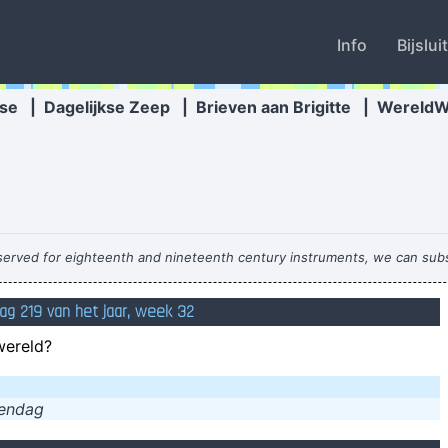
Info
Bijslui
se
|
Dagelijkse Zeep
|
Brieven aan Brigitte
|
Wereld
reserved for eighteenth and nineteenth century instruments, we can sub
ag 219 van het jaar, week 32
wereld?
dat het etablissement hedenavond geopend is, en dat u zich aldus, moc
tendag
Wa