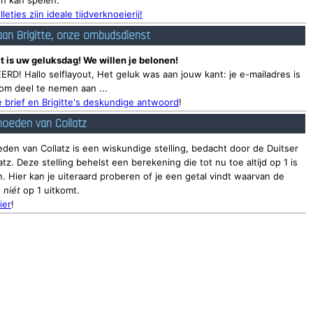
n kan spelen.
lletjes zijn ideale tijdverknoeierij!
aan Brigitte, onze ombudsdienst
t is uw geluksdag! We willen je belonen!
RD! Hallo selflayout, Het geluk was aan jouw kant: je e-mailadres is
om deel te nemen aan ...
 brief en Brigitte's deskundige antwoord
!
oeden van Collatz
den van Collatz is een wiskundige stelling, bedacht door de Duitser
atz. Deze stelling behelst een berekening die tot nu toe altijd op 1 is
 Hier kan je uiteraard proberen of je een getal vindt waarvan de
g
niét
op 1 uitkomt.
ier
!