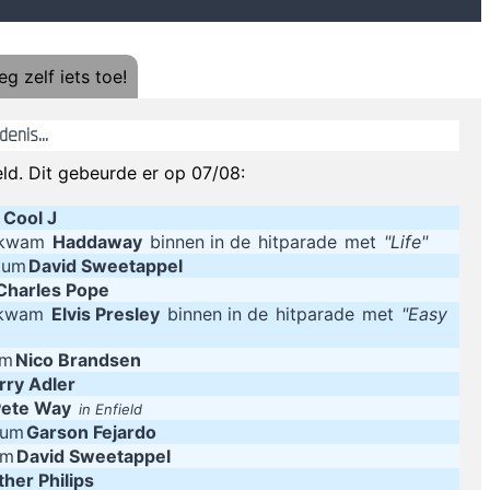
ees niet blind, bescherm je kind! Laat het zonder mondmasker uit huis,
g zelf iets toe!
You sho
God en de duivel bestaan enkel in de
enis...
Never argue with idiots. They will bring you down
ld. Dit gebeurde er op 07/08:
l Cool J
 een weeshuis in de Oekraïne bezocht. Dat maakte diepe indruk. 'Het is t
g kwam
Haddaway
binnen in de
hitparade
met
"Life"
atum
David Sweetappel
Lady's car owner very satisfy our job. She feel happy
Charles Pope
 kwam
Elvis Presley
binnen in de
hitparade
met
"Easy
um
Nico Brandsen
rry Adler
Pete Way
in Enfield
tum
Garson Fejardo
um
David Sweetappel
ther Philips