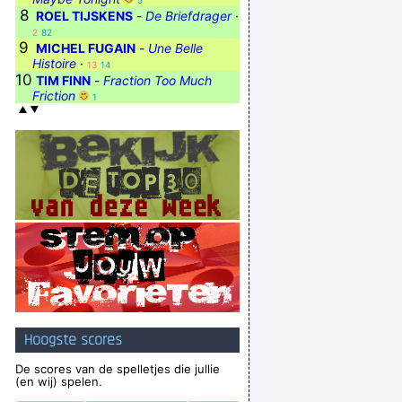
5
8
ROEL TIJSKENS
-
De Briefdrager
·
2
82
9
MICHEL FUGAIN
-
Une Belle
Histoire
·
13
14
10
TIM FINN
-
Fraction Too Much
Friction
1
Hoogste scores
De scores van de spelletjes die jullie
(en wij) spelen.