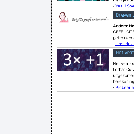
hier gewoo
·
Yes!!! Spe
Brieven 
Anders: He
GEFELICITEE
getrokken 
·
Lees deze
Het verm
Het vermoe
Lothar Coll
uitgekomen.
berekenin
·
Probeer h