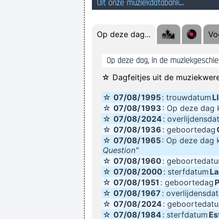
Uit onze muziekdatabank...
w
Op deze dag...
Voe
Op deze dag, in de muziekgeschied
☆ Dagfeitjes uit de muziekwere
☆
07/08/
1995
: trouwdatum
L
Het Nederlands Elftal heeft gisteren
☆
07/08/
1993
: Op deze da
☆
07/08/
2024
: overlijdensd
☆
07/08/
1936
: geboortedag
☆
07/08/
1965
: Op deze dag
Question"
☆
07/08/
1960
: geboortedat
☆
07/08/
2000
: sterfdatum
La
☆
07/08/
1951
: geboortedag
☆
07/08/
1967
: overlijdensda
☆
07/08/
2024
: geboortedat
☆
07/08/
1984
: sterfdatum
Es