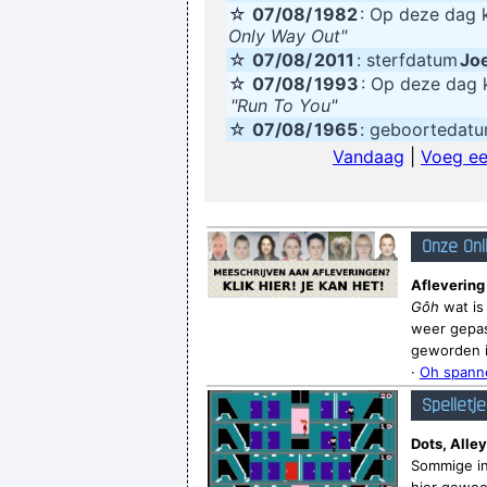
☆
07/08/
1982
: Op deze dag
Only Way Out"
☆
07/08/
2011
: sterfdatum
Jo
☆
07/08/
1993
: Op deze da
"Run To You"
☆
07/08/
1965
: geboortedat
Vandaag
|
Voeg ee
Onze Onl
Aflevering
Gôh
wat is
weer gepas
geworden is
·
Oh spanne
Spelletj
Dots, Alley
Sommige in