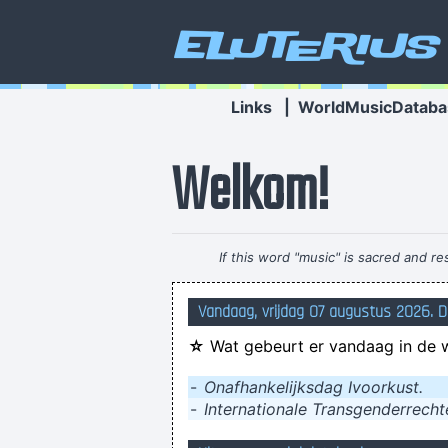
Eluterius
Links
|
WorldMusicDataba
Welkom!
If this word "music" is sacred and 
Vandaag, vrijdag 07 augustus 2026. D
☆
Wat gebeurt er vandaag in de 
...waarmede ik wil stipuleren 
-
Onafhankelijksdag Ivoorkust.
-
Internationale Transgenderrech