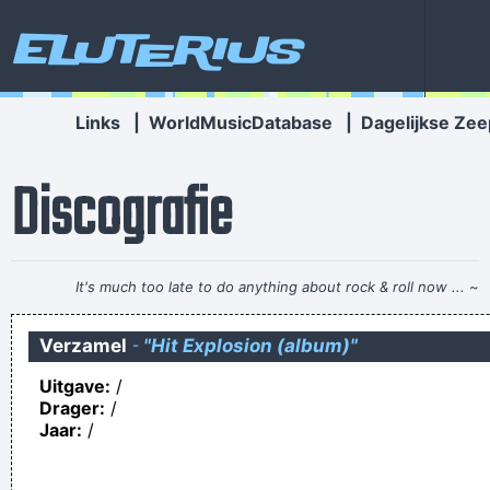
Eluterius
Links
|
WorldMusicDatabase
|
Dagelijkse Zee
Discografie
It's much too late to do anything about rock & roll now ...
~
Jerry Garcia
Verzamel
-
"Hit Explosion (album)"
Heeft gewerkt bij Kon.Marib=ne Gem.Ver.Bedrijf
Uitgave:
/
Ik zal je mijn WhatsApp-nummer geven en me naakt zien. ?
Drager:
/
Den hiele tiejd bullebakke tege ziene werkmakker... en voele
Jaar:
/
proat verkoëpe...
bloedzuiger , zes letters ... tampax