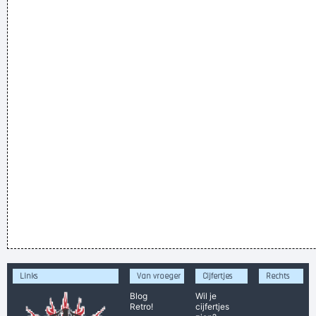
Links
Van vroeger
Cijfertjes
Rechts
Blog
Wil je
Retro!
cijfertjes