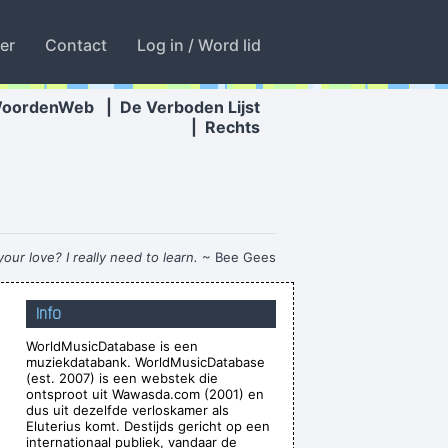
ter
Contact
Log in / Word lid
WoordenWeb
|
De Verboden Lijst
|
Rechts
our love? I really need to learn.
~ Bee Gees
ause it lacks real depth.
~ Christina Aguilera
Info
Ces't le ton qui fait la music
~ Rue Rapide
WorldMusicDatabase is een
dy, and pot in the pot box
~ George Harrison
muziekdatabank. WorldMusicDatabase
your horn. They teach you there's a boundary
(est. 2007) is een webstek die
ontsproot uit Wawasda.com (2001) en
re's no boundary line to art.
~ Charlie Parker
dus uit dezelfde verloskamer als
Eluterius komt. Destijds gericht op een
uting emotion into music..
~ Carlos Santana
internationaal publiek, vandaar de