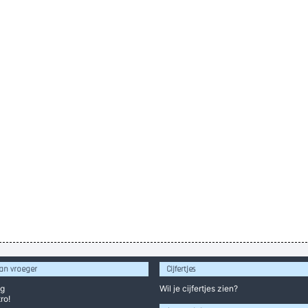
an vroeger
Cijfertjes
og
Wil je
cijfertjes
zien?
ro!