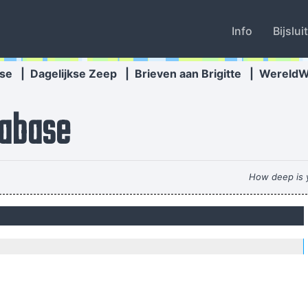
Info
Bijslui
se
|
Dagelijkse Zeep
|
Brieven aan Brigitte
|
Wereld
abase
How deep is y
Pop is actually my least favorite kind of music, bec
e I don´t like chaos. I kept records in the record rack, tea in the tea cad
own thoughts, your wisdom. If you don't live it, it won't come out of 
line to music. But, man, the
Just as Jesus created wine from water, we humans are capable on transm