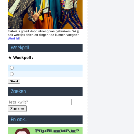
Eluterius groeit door inbreng van gebruikers. Wil jij
ook weetjes delen en dingen toe kunnen voegen?
Word lid
!
Weekpoll
★
Weekpoll :
Zoeken
En ook...