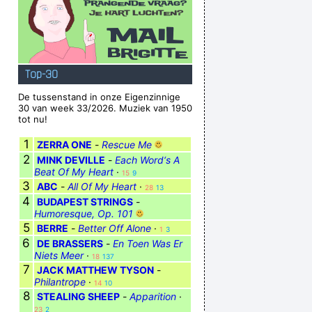
Top-30
De tussenstand in onze Eigenzinnige
30 van week 33/2026. Muziek van 1950
tot nu!
1
ZERRA ONE
-
Rescue Me
2
MINK DEVILLE
-
Each Word‘s A
Beat Of My Heart
·
15
9
3
ABC
-
All Of My Heart
·
28
13
4
BUDAPEST STRINGS
-
Humoresque, Op. 101
5
BERRE
-
Better Off Alone
·
1
3
6
DE BRASSERS
-
En Toen Was Er
Niets Meer
·
18
137
7
JACK MATTHEW TYSON
-
Philantrope
·
14
10
8
STEALING SHEEP
-
Apparition
·
23
2