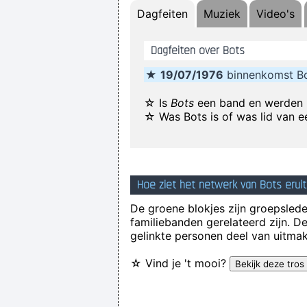
Dagfeiten
Muziek
Video's
Dagfeiten over Bots
★
19/07/1976
binnenkomst B
I Was Perceiving Myself As Good
Interesting Statement To Make
☆ Is
Bots
een band en werden 
☆ Was Bots is of was lid van 
Betty sings about starlight and 
I'm investing in a company that has 
Hoe ziet het netwerk van Bots eruit
De groene blokjes zijn groepsleden
(Annoyed) 
familiebanden gerelateerd zijn. D
gelinkte personen deel van uitmak
I Suppose Ultimately I´m Interest
☆ Vind je 't mooi?