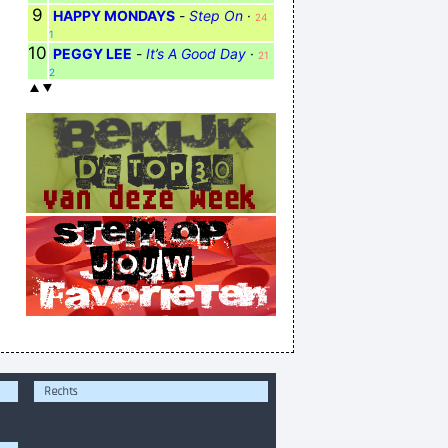
9
HAPPY MONDAYS
-
Step On
·
24
1
10
PEGGY LEE
-
It’s A Good Day
·
21
2
Rechts