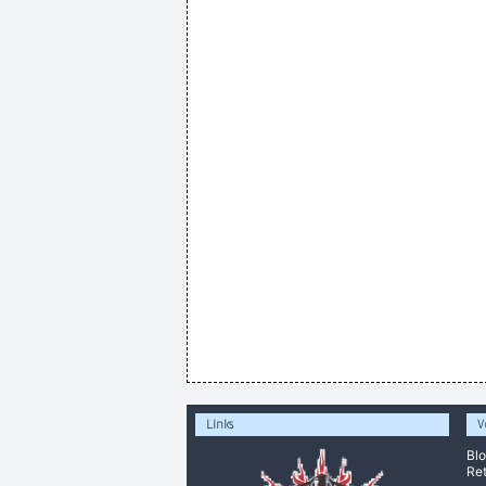
Links
V
Bl
Ret