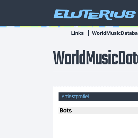
Eluterius
Links
|
WorldMusicDataba
WorldMusicDat
Artiestprofiel
I´m a tidy sort of blok
Bots
Music is your own experience, your 
... 