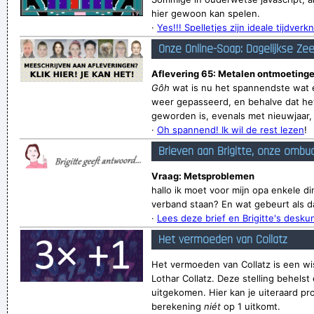
hier gewoon kan spelen.
·
Yes!!! Spelletjes zijn ideale tijdverkn
Onze Online-Soap: Dagelijkse Ze
Aflevering 65: Metalen ontmoetinge
Gôh
wat is nu het spannendste wat e
weer gepasseerd, en behalve dat het
geworden is, evenals met nieuwjaar, v
·
Oh spannend! Ik wil de rest lezen
!
Brieven aan Brigitte, onze ombu
Vraag: Metsproblemen
hallo ik moet voor mijn opa enkele 
verband staan? En wat gebeurt als da
·
Lees deze brief en Brigitte's desk
Het vermoeden van Collatz
Het vermoeden van Collatz is een wi
Lothar Collatz. Deze stelling behelst 
uitgekomen. Hier kan je uiteraard pr
berekening
niét
op 1 uitkomt.