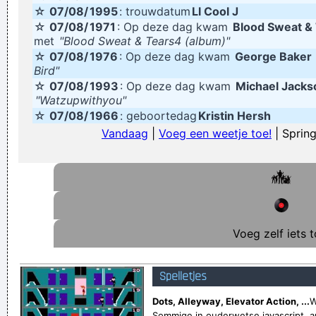
☆
07/08/
1995
: trouwdatum
Ll Cool J
Geej se lèllike voel hod!
☆
07/08/
1971
: Op deze dag kwam
Blood Sweat &
met
"Blood Sweat & Tears4 (album)"
☆
07/08/
1976
: Op deze dag kwam
George Baker
Bird"
☆
07/08/
1993
: Op deze dag kwam
Michael Jacks
"Watzupwithyou"
☆
07/08/
1966
: geboortedag
Kristin Hersh
Vandaag
|
Voeg een weetje toe!
| Spring
Voeg zelf iets t
Spelletjes
Dots, Alleyway, Elevator Action, ...
W
Sommige in ouderwetse javascript, a