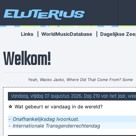
Eluterius
Links
|
WorldMusicDatabase
|
Dagelijkse Zee
Welkom!
Yeah, Wacko Jacko, Where Did That Come From? Some
English Tabloid I Have A Heart And I Have Feelings I Feel That
Vandaag, vrijdag 07 augustus 2026. Dag 219 van het jaar, we
When You Do That To Me It´s Not Nice
~ Michael Jackson
☆
Wat gebeurt er vandaag in de wereld?
BFYTW 卐
Meestal liggen zo'n dingen helemaal niet in koelkasten, maar
-
Onafhankelijksdag Ivoorkust.
-
Internationale Transgenderrechtendag
bij deze familie kan je je aan àlles verwachten.
de zwemleraar gaat kopje onder