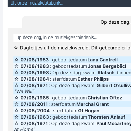
Uit onze muziekdatabank...
Deze website groeit en groeit... De aanvoerder blijft er
stoïcijns kalm bij.
Op deze dag..
Betrapt! Je hebt dit gelezen!
Stop is met "is" te gebruiken waar je 'eens' bedoelt
Op deze dag, in de muziekgeschiedenis...
Het kan daarentegen géén kwaad om dingen eens van
☆ Dagfeitjes uit de muziekwereld. Dit gebeurde er o
diverse kanten te bekijken
☆
07/08/
1953
: geboortedatum
Lana Cantrell
een veel te korte nacht gehad, maar ben ondertussen toch
☆
07/08/
1983
: geboortedatum
Jonas Bergebäcl
weer fris als een hoertje...
☆
07/08/
1993
: Op deze dag kwam
Klatsch
binnen
zalig,een bier-knoflookboer met een mondkapje op .
☆
07/08/
1984
: sterfdatum
Esther Philips
☆
07/08/
1971
: Op deze dag kwam
Gilbert O’sulli
ik heb een vettig goedje meegebracht van 't werk, dit ga ik
"We Will"
deze nacht tegen de vensters van de pastorij kwakken
☆
07/08/
1985
: geboortedatum
Christian Oftez
☆
Ik zal je mijn WhatsApp-nummer geven en me naakt zien. ?
07/08/
2011
: sterfdatum
Marchal Grant
☆
07/08/
2004
: sterfdatum
Gt Hogan
all flat-earthers are fucking idiots
☆
07/08/
1963
: geboortedatum
Thorsten Anlauf
wie niet horen wil moet maar luisteren
☆
07/08/
1971
: Op deze dag kwam
Paul Mccartne
At Home"
Verknoei je tijd op een nuttige manier!