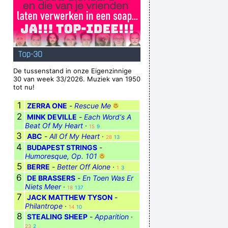
Top-30
De tussenstand in onze Eigenzinnige
30 van week 33/2026. Muziek van 1950
tot nu!
1
ZERRA ONE
-
Rescue Me
2
MINK DEVILLE
-
Each Word‘s A
Beat Of My Heart
·
15
9
3
ABC
-
All Of My Heart
·
28
13
4
BUDAPEST STRINGS
-
Humoresque, Op. 101
5
BERRE
-
Better Off Alone
·
1
3
6
DE BRASSERS
-
En Toen Was Er
Niets Meer
·
18
137
7
JACK MATTHEW TYSON
-
Philantrope
·
14
10
8
STEALING SHEEP
-
Apparition
·
23
2