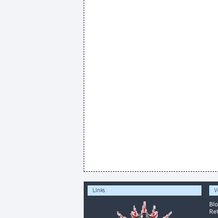
Links
V
Bl
Ret