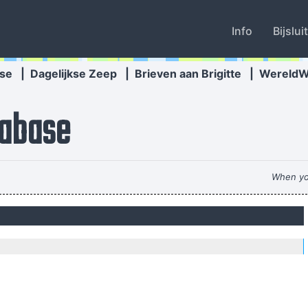
Info
Bijslui
se
|
Dagelijkse Zeep
|
Brieven aan Brigitte
|
Wereld
abase
When you
s Important To A Jazz Musician Things Like Old Folks Singing In The M
Marilyn Manson has a woman´s name and w
I told people I was a drummer before I even had 
Just as Jesus created wine from water, we humans are capable on transm
Anarchy is t