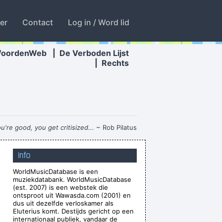
ter
Contact
Log in / Word lid
WoordenWeb
|
De Verboden Lijst
|
Rechts
're good, you get critisized...
~ Rob Pilatus
oonlight In The Back Yard On A Hot Night Or
Info
Something Said Long Ago
~ Louis Armstrong
WorldMusicDatabase is een
ears makeup. How original.
~ Alice Cooper
muziekdatabank. WorldMusicDatabase
a set, I was a mental drummer.
~ Keith Moon
(est. 2007) is een webstek die
ontsproot uit Wawasda.com (2001) en
uting emotion into music..
~ Carlos Santana
dus uit dezelfde verloskamer als
Eluterius komt. Destijds gericht op een
he only slight glimmer of hope
~ Mick Jagger
internationaal publiek, vandaar de