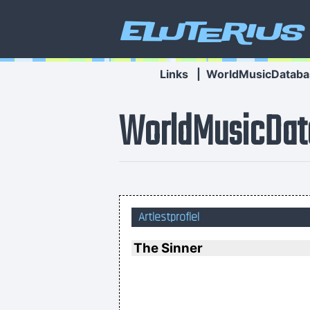
Eluterius
Links
|
WorldMusicDataba
WorldMusicDat
The Memory Of Things Gone I
Artiestprofiel
The Sinner
... 