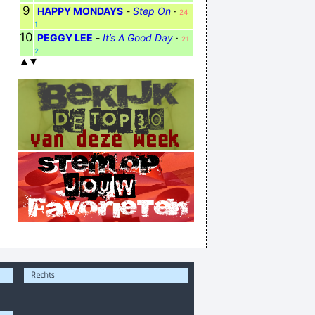
9
HAPPY MONDAYS
-
Step On
·
24
1
10
PEGGY LEE
-
It’s A Good Day
·
21
2
Rechts