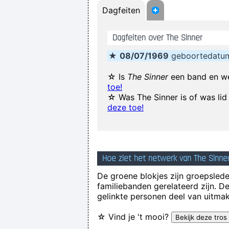
Dagfeiten
. And these children that you spit
Dagfeiten over The Sinner
★
08/07/1969
geboortedatum
☆ Is
The Sinner
een band en we
toe!
☆ Was The Sinner is of was li
deze toe!
Yeah, Wacko Jacko, Where Did That 
I'm investing in a company that has 
Hoe ziet het netwerk van The Sinner
De groene blokjes zijn groepsleden
familiebanden gerelateerd zijn. D
gelinkte personen deel van uitmak
☆ Vind je 't mooi?