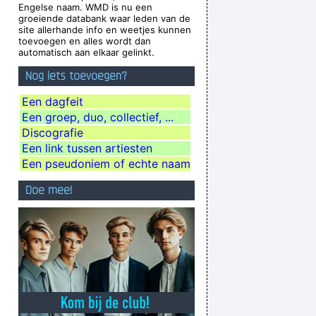
Engelse naam. WMD is nu een
xcuse me while I kiss the sky
~ Jimi Hendrix
groeiende databank waar leden van de
site allerhande info en weetjes kunnen
tions, they´ re quite aware of what they´ re
toevoegen en alles wordt dan
automatisch aan elkaar gelinkt.
going through.
~ David Bowie
Nog iets toevoegen?
asty habits; I take tea at three
~ Mick Jagger
aly
during a live performance of "Christian"
...
Een dagfeit
Een groep, duo, collectief, ...
s there, play what's not there.
~ Miles Davis
Discografie
d be a good George Harrison.
~ Noel Gallagher
Een link tussen artiesten
 Feel That When You Do That To Me It´s Not
Een pseudoniem of echte naam
Nice
~ Michael Jackson
Doe mee!
e won´ t have to deal with money that smells
funny
~ Moby
Waar zijn die handen!?
~ Regi Penxten