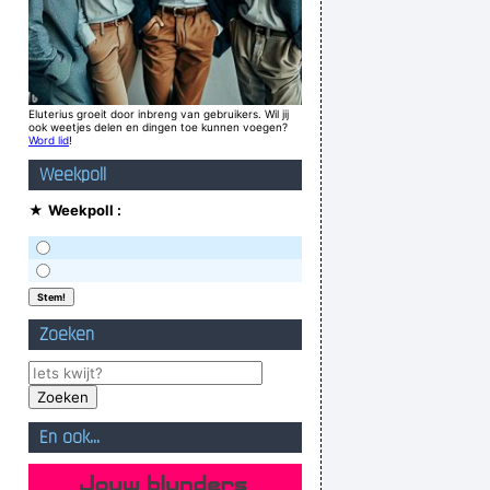
Eluterius groeit door inbreng van gebruikers. Wil jij
ook weetjes delen en dingen toe kunnen voegen?
Word lid
!
Weekpoll
★
Weekpoll :
Zoeken
En ook...