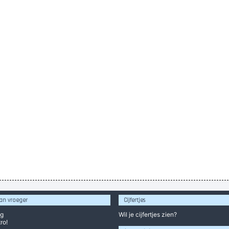
an vroeger
Cijfertjes
og
Wil je
cijfertjes
zien?
ro!