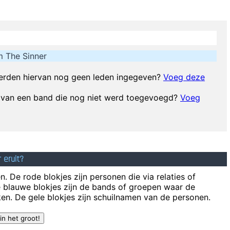
E
 on as they try to change their worlds, they are immune to your consulta
 The Sinner
I got n
Everybody can sing in Liverpool! I know this for a fact!
~ Gary D
rden hiervan nog geen leden ingegeven?
Voeg deze
Don't play what'
d van een band die nog niet werd toegevoegd?
Voeg
If I were in the Beatles, I'
Come From? Some English Tabloid I Have A Heart And I Have Feelings I
patented wallet technology that will deodorize currency That way peopl
 eruit?
. De rode blokjes zijn personen die via relaties of
e blauwe blokjes zijn de bands of groepen waar de
en. De gele blokjes zijn schuilnamen van de personen.