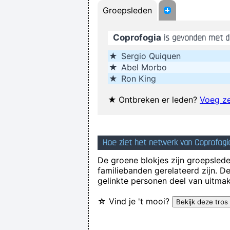
Groepsleden
Coprofogia
is gevonden met d
I Was Perceiving Myself As Good
★
Sergio Quiquen
Interesting Statement To Make
★
Abel Morbo
★
Ron King
If this word "music" is sacred and 
★
Ontbreken er leden?
Voeg ze
Drugs Are A Waste Of Time The
Hoe ziet het netwerk van Coprofogia
De groene blokjes zijn groepsleden
familiebanden gerelateerd zijn. D
It was a very formative time for me
gelinkte personen deel van uitmak
☆ Vind je 't mooi?