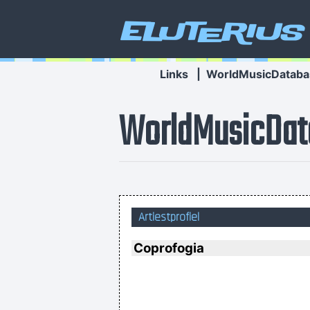
Eluterius
Links
|
WorldMusicDataba
WorldMusicDat
Artiestprofiel
I'm investing in a company that has 
Coprofogia
I personally donated $2,500 to the Re