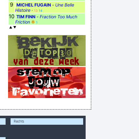
9
MICHEL FUGAIN
-
Une Belle
Histoire
·
13
14
10
TIM FINN
-
Fraction Too Much
Friction
1
Rechts