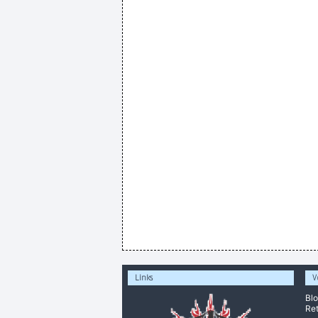
Links
V
Bl
Ret