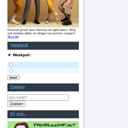
Eluterius groeit door inbreng van gebruikers. Wil jij
ook weetjes delen en dingen toe kunnen voegen?
Word lid
!
Weekpoll
★
Weekpoll :
Zoeken
En ook...