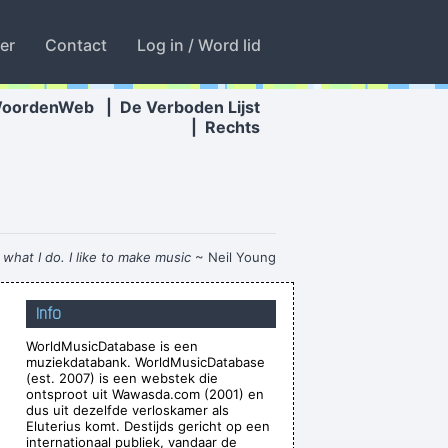
ter
Contact
Log in / Word lid
WoordenWeb
|
De Verboden Lijst
|
Rechts
o what I do. I like to make music
~ Neil Young
 In my life you don't have to.
~ Elvis Presley
Info
ds will get you in the end
~ George Michael
WorldMusicDatabase is een
e won´ t have to deal with money that smells
muziekdatabank. WorldMusicDatabase
funny
~ Moby
(est. 2007) is een webstek die
ontsproot uit Wawasda.com (2001) en
 to whom, but I felt sometimes it´ s good to
dus uit dezelfde verloskamer als
Eluterius komt. Destijds gericht op een
inspired to donate whatever they can
~ Moby
internationaal publiek, vandaar de