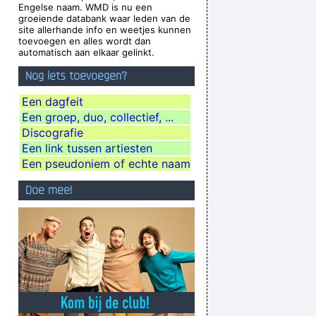
Engelse naam. WMD is nu een
o point making it otherwise
~ George Michael
groeiende databank waar leden van de
site allerhande info en weetjes kunnen
Ces't le ton qui fait la music
~ Rue Rapide
toevoegen en alles wordt dan
automatisch aan elkaar gelinkt.
biguous Because I Thought That Was A Very
Nog iets toevoegen?
nd Interest And Shock Waves
~ Annie Lennox
s trying to make great music
~ Will Champion
Een dagfeit
Een groep, duo, collectief, ...
stitute a more meaningful term: organization
Discografie
of sound.
~ John Cage
Een link tussen artiesten
flection Of What I Go Through
~ Lenny Kravitz
Een pseudoniem of echte naam
es Along With With Your Self Esteem
~ Kurt
Doe mee!
Cobain
thing about rock & roll now ...
~ Jerry Garcia
 there were so many fantastic singles
~ Paul
Weller
in parts of the world anyway
~ George Michael