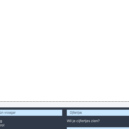
an vroeger
Cijfertjes
og
Wil je
cijfertjes
zien?
ro!