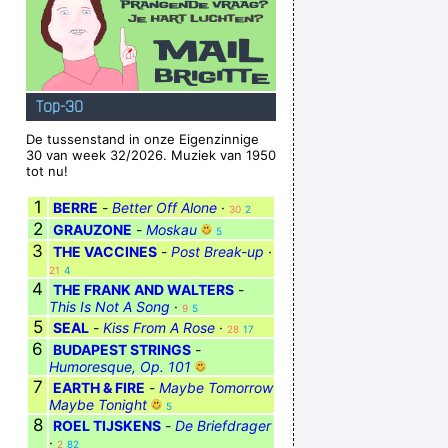
Top-30
De tussenstand in onze Eigenzinnige
30 van week 32/2026. Muziek van 1950
tot nu!
1
BERRE
-
Better Off Alone
·
30
2
2
GRAUZONE
-
Moskau
5
3
THE VACCINES
-
Post Break-up
·
21
4
4
THE FRANK AND WALTERS
-
This Is Not A Song
·
9
5
5
SEAL
-
Kiss From A Rose
·
28
17
6
BUDAPEST STRINGS
-
Humoresque, Op. 101
7
EARTH & FIRE
-
Maybe Tomorrow
Maybe Tonight
5
8
ROEL TIJSKENS
-
De Briefdrager
·
2
82