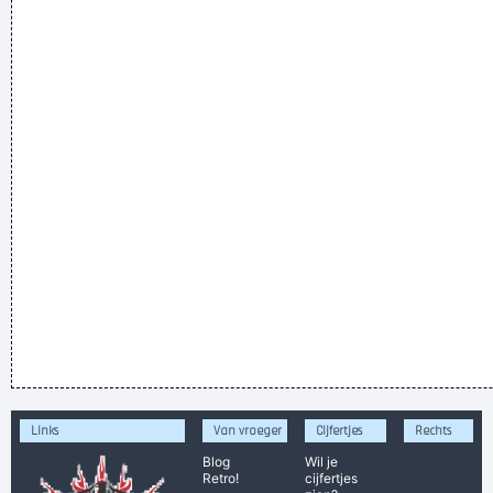
Links
Van vroeger
Cijfertjes
Rechts
Blog
Wil je
Retro!
cijfertjes