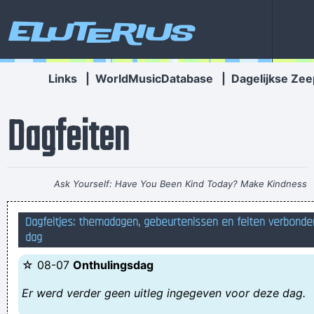
Eluterius
Links
|
WorldMusicDatabase
|
Dagelijkse Zee
Dagfeiten
Ask Yourself: Have You Been Kind Today? Make Kindness
Your Daily Modus Operandi And Change Your World
~ Annie
Dagfeitjes: themadagen, gebeurtenissen en feiten verbonde
Lennox
dag
Wie heeft dit daar gestort ? Allicht iemand uit van
☆ 08-07
Onthulingsdag
bepamperde generatie.
Van welk persoon, die je nog nooit persoonlijk ontmoet hebt,
Er werd verder geen uitleg ingegeven voor deze dag.
heb je het vermoeden dat hij stinkt?