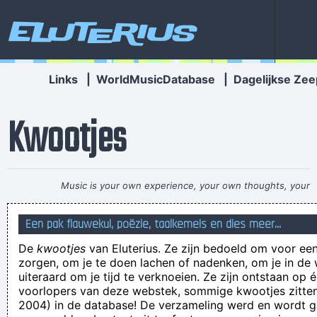
Eluterius
Links
|
WorldMusicDatabase
|
Dagelijkse Zee
Kwootjes
Music is your own experience, your own thoughts, your
wisdom. If you don't live it, it won't come out of your horn.
Een pak flauwekul, poëzie, taalkemels en dies meer...
They teach you there's a boundary line to music. But, man,
De
kwootjes
van Eluterius. Ze zijn bedoeld om voor een
there's no boundary line to art.
~ Charlie Parker
zorgen, om je te doen lachen of nadenken, om je in de
The Real Weird Beat-O-Matics
uiteraard om je tijd te verknoeien. Ze zijn ontstaan op 
voorlopers van deze webstek, sommige kwootjes zitten 
Ik vind mezelf de grappigste stendupkomiedien ter wereld.
2004) in de database! De verzameling werd en wordt
Alex Fagnew