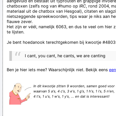
aangevuld en bestaat uit typfouten en grappige invoere
chatboxen (zelfs nog van #humo op
IRC
, rond 2004, m
Giraud Dussassien, de méér dan 50 kilogram wegende
materiaal uit de chatbox van Hesgoal), citaten en slagzi
topvoetballer van Paris Saint Gordijn, kauwt papier tijdens het
nietszeggende spreekwoorden, tips waar je niks aan he
flauwe zever.
beantwoorden van fanmail
Het zijn er véél, namelijk 6063, en dus te veel om hier
Le Cannonier: het terrein waar op weekdagen schapen
te lijsten.
lopen. En in het weekend ook.
Je bent hoedanook terechtgekomen bij kwootje #4803
Telbalkjes tegen je teelbaljes!
Dat is net zoals het "vergelijken", je stelt hiermee dingen
I cant, you cant, he cants, we are canting
gelijk zonder dat je de tekortkomingen van de mindere
toevoegt. Ja, tovenarij als het ware
Ben je hier iets mee? Waarschijnlijk niet. Bekijk eens
een
one deux drie Quattro
met de deur in de boter vallen
In dit kwootje zitten 9 woorden, samen goed voor
waarvan 5 a's, 4 c's, 3 e's, 1 g's, 1 h's, 1 i's, 5 n'en, 
iemand heeft gekakt.
4 t's, 1 u's, 1 w's, 1 y's, ... en dat is interessant!
dus, het is beter dat het 's winters weer koud wordt, zodat
we meer moeten stoken en vervuilen, en zo de aarde weer
opwarmen?