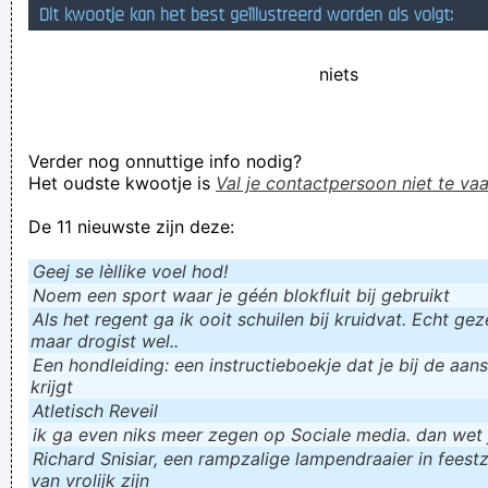
Dit kwootje kan het best geïllustreerd worden als volgt:
in het geval van nood eten we worst zonder brood
Volgens de regering krijgen we allemaal Covid-19! Dat stelt
niets
me gerust, we hebben nog nooit gekregen wat de regering
ons belooft!
Verder nog onnuttige info nodig?
De piramides van Gizeh zijn gebouwd rond 2000 voor
Het oudste kwootje is
Val je contactpersoon niet te vaa
christus. De mens was nogal ne handigaard dat hij nog maar
De 11 nieuwste zijn deze:
ontstaan was en dat allemaal direct kon ! zot zijn doet geen
zeer eh !
Geej se lèllike voel hod!
Verknoei je tijd op een nuttige manier!
Noem een sport waar je géén blokfluit bij gebruikt
Als het regent ga ik ooit schuilen bij kruidvat. Echt gezel
Geej se lèllike voel hod!
maar drogist wel..
Een hondleiding: een instructieboekje dat je bij de aan
krijgt
Atletisch Reveil
ik ga even niks meer zegen op Sociale media. dan wet ju
Richard Snisiar, een rampzalige lampendraaier in feestz
van vrolijk zijn