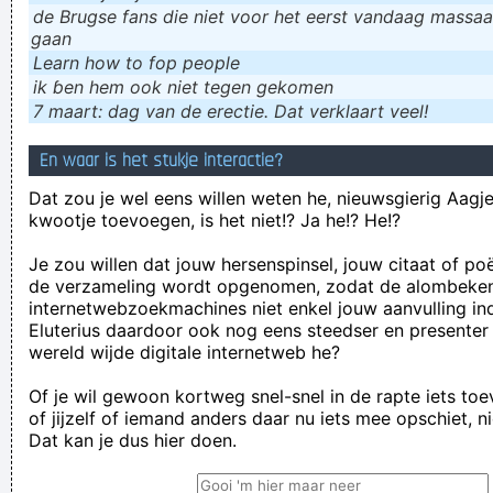
de Brugse fans die niet voor het eerst vandaag massaal
gaan
Learn how to fop people
ik ɓen hem ook niet tegen gekomen
7 maart: dag van de erectie. Dat verklaart veel!
En waar is het stukje interactie?
Dat zou je wel eens willen weten he, nieuwsgierig Aagje!
kwootje toevoegen, is het niet!? Ja he!? He!?
Je zou willen dat jouw hersenspinsel, jouw citaat of po
de verzameling wordt opgenomen, zodat de alombeke
internetwebzoekmachines niet enkel jouw aanvulling in
Eluterius daardoor ook nog eens steedser en presenter
wereld wijde digitale internetweb he?
Of je wil gewoon kortweg snel-snel in de rapte iets to
of jijzelf of iemand anders daar nu iets mee opschiet, n
Dat kan je dus hier doen.