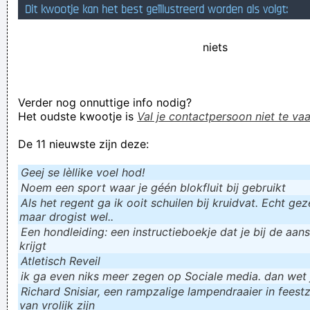
Dit kwootje kan het best geïllustreerd worden als volgt:
Verknoei je tijd op een nuttige manier!
Geej se lèllike voel hod!
niets
Verder nog onnuttige info nodig?
Het oudste kwootje is
Val je contactpersoon niet te vaa
De 11 nieuwste zijn deze:
Geej se lèllike voel hod!
Noem een sport waar je géén blokfluit bij gebruikt
Als het regent ga ik ooit schuilen bij kruidvat. Echt gezel
maar drogist wel..
Een hondleiding: een instructieboekje dat je bij de aan
krijgt
Atletisch Reveil
ik ga even niks meer zegen op Sociale media. dan wet ju
Richard Snisiar, een rampzalige lampendraaier in feestz
van vrolijk zijn