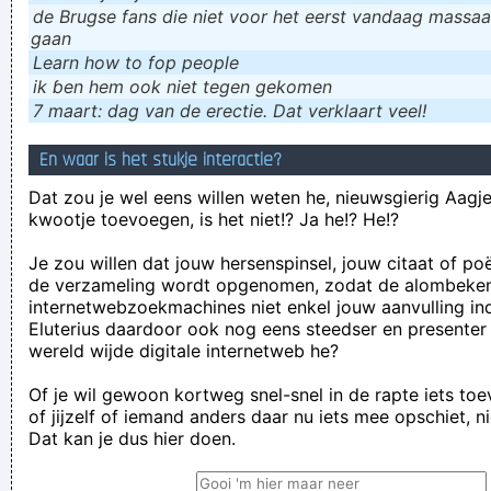
de Brugse fans die niet voor het eerst vandaag massaal
gaan
Learn how to fop people
ik ɓen hem ook niet tegen gekomen
7 maart: dag van de erectie. Dat verklaart veel!
En waar is het stukje interactie?
Dat zou je wel eens willen weten he, nieuwsgierig Aagje!
kwootje toevoegen, is het niet!? Ja he!? He!?
Je zou willen dat jouw hersenspinsel, jouw citaat of po
de verzameling wordt opgenomen, zodat de alombeke
internetwebzoekmachines niet enkel jouw aanvulling in
Eluterius daardoor ook nog eens steedser en presenter
wereld wijde digitale internetweb he?
Of je wil gewoon kortweg snel-snel in de rapte iets to
of jijzelf of iemand anders daar nu iets mee opschiet, n
Dat kan je dus hier doen.