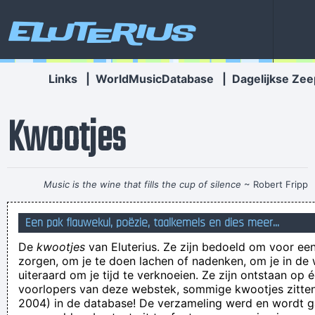
Eluterius
Links
|
WorldMusicDatabase
|
Dagelijkse Zee
Kwootjes
Music is the wine that fills the cup of silence
~ Robert Fripp
(Graspy voice:) "It-was-the-Dukes-it-was-the-Dukes-it-was-
Een pak flauwekul, poëzie, taalkemels en dies meer...
the-Dukes!"
De
kwootjes
van Eluterius. Ze zijn bedoeld om voor een
woorden fout splitsen: zijk-analen
zorgen, om je te doen lachen of nadenken, om je in de
de meeuwen vliegen laag, we houden het niet droog
uiteraard om je tijd te verknoeien. Ze zijn ontstaan op 
voorlopers van deze webstek, sommige kwootjes zitten 
vandaag
2004) in de database! De verzameling werd en wordt
Er volgde een schetenfestival dat zijn weerga niét kende!