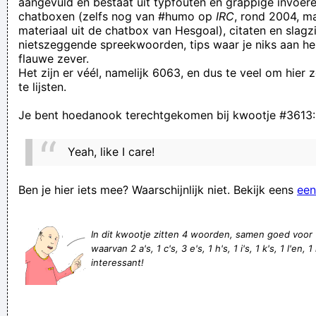
aangevuld en bestaat uit typfouten en grappige invoere
chatboxen (zelfs nog van #humo op
IRC
, rond 2004, m
hoe bestààt het!
materiaal uit de chatbox van Hesgoal), citaten en slagzi
Yes Wintertijd. De klok in mijn auto staat weer correct!
nietszeggende spreekwoorden, tips waar je niks aan he
flauwe zever.
Ik hou van het geluid van in pantoffels rennen op tegels:
Het zijn er véél, namelijk 6063, en dus te veel om hier
KLEF KLEF KLEF KLEF KLEF KLEF KLEF KLEF KLEF KLEF KLEF
te lijsten.
KLEF KLEF KLEF KLEF KLEF KLEF KLEF!!
Je bent hoedanook terechtgekomen bij kwootje #3613:
Marianne Devriese debuteerde in 20099 als Gwendy
Thielens, een gastrol.
Yeah, like I care!
Ik ga enkele dingen veranderen in mijn leven. Als je niks van
mij hoort ben jij één van die dingen
Ben je hier iets mee? Waarschijnlijk niet. Bekijk eens
een
Ik nieste en liet tegelijkertijd een scheet. Ik weet niet wat ik
best eerst afveeg nu
In dit kwootje zitten 4 woorden, samen goed voor
waarvan 2 a's, 1 c's, 3 e's, 1 h's, 1 i's, 1 k's, 1 l'en, 1 
Ik heb ADHD Ik ben dus heel snel afgeleid omdat mijn
interessant!
hoofd/HOOFD Schouders knie en teen, Knie en teen
Do ligt der weer eine oppe toog te sloape
HELP!! De ip-adressen zijn bijna uitgeput!