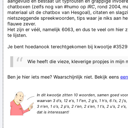
aangevuld en bestaat uit typfouten en grappige invoere
chatboxen (zelfs nog van #humo op
IRC
, rond 2004, m
kijken genoemd! gezeur uitgebaat gekocht?
materiaal uit de chatbox van Hesgoal), citaten en slagzi
Als je weet dat een toetsenbord meer microben bevat dan
nietszeggende spreekwoorden, tips waar je niks aan he
flauwe zever.
een wc-bril, stop met zeveren op facebook, en zet u op uwe
Het zijn er véél, namelijk 6063, en dus te veel om hier
vuile wc-bril
te lijsten.
ze kunnen beter over je schuur lullen dan andersom
Je bent hoedanook terechtgekomen bij kwootje #3529
je wordt een echte vent in de shoarmatent
Soms kan je gewoon beter zwijgen dan je mond houden
Wie heeft die vieze, kleverige propjes in mij
Rantsoen of proviand?
Guy-Patric Quincaille, halftijds stoeplegger uit Montastré, kan
Ben je hier iets mee? Waarschijnlijk niet. Bekijk eens
een
rustig blijven tijdens hyperactieve paniekaanvallen.
't Is hard werken!
In dit kwootje zitten 10 woorden, samen goed voo
waarvan 3 d's, 12 e's, 1 f'en, 2 g's, 1 h's, 6 i's, 2 j's,
Dag edith! *mmwhah* Goeienavond! Jij hebt een saxofoon
3 n'en, 1 o's, 2 p's, 2 r'en, 2 s'en, 1 t's, 2 u's, 2 v's,
rond je nek hangen... Waarom?
dat is interessant!
zo hulpeloos als de baas van een zieke goudvis
Verknoei je tijd op een nuttige manier!