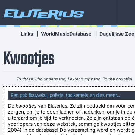
Eluterius
Links
|
WorldMusicDatabase
|
Dagelijkse Zee
Kwootjes
To those who understand, I extend my hand. To the doubtful
I demand, Take me as I am
~ Dream Theater
Een pak flauwekul, poëzie, taalkemels en dies meer...
Eeuuhhh, forig jaar apriww
De
kwootjes
van Eluterius. Ze zijn bedoeld om voor een
De zelfkant van de samenleving heeft weer een toetsenbord
zorgen, om je te doen lachen of nadenken, om je in de
gekregen.
uiteraard om je tijd te verknoeien. Ze zijn ontstaan op 
voorlopers van deze webstek, sommige kwootjes zitten 
Copyight Control
2004) in de database! De verzameling werd en wordt
kwijt bedoelt vechtersbazen, no aan Bekheijger, binnen, bin