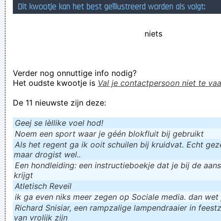
Dit kwootje kan het best geïllustreerd worden als volgt:
Geej se lèllike voel hod!
niets
Verder nog onnuttige info nodig?
Het oudste kwootje is
Val je contactpersoon niet te vaa
De 11 nieuwste zijn deze:
Geej se lèllike voel hod!
Noem een sport waar je géén blokfluit bij gebruikt
Als het regent ga ik ooit schuilen bij kruidvat. Echt gezel
maar drogist wel..
Een hondleiding: een instructieboekje dat je bij de aan
krijgt
Atletisch Reveil
ik ga even niks meer zegen op Sociale media. dan wet ju
Richard Snisiar, een rampzalige lampendraaier in feestz
van vrolijk zijn