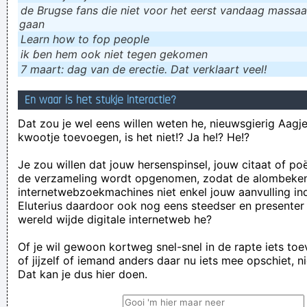
de Brugse fans die niet voor het eerst vandaag massaal
gaan
Learn how to fop people
ik ɓen hem ook niet tegen gekomen
7 maart: dag van de erectie. Dat verklaart veel!
En waar is het stukje interactie?
Dat zou je wel eens willen weten he, nieuwsgierig Aagje!
kwootje toevoegen, is het niet!? Ja he!? He!?
Je zou willen dat jouw hersenspinsel, jouw citaat of po
de verzameling wordt opgenomen, zodat de alombeke
internetwebzoekmachines niet enkel jouw aanvulling in
Eluterius daardoor ook nog eens steedser en presenter
wereld wijde digitale internetweb he?
Of je wil gewoon kortweg snel-snel in de rapte iets to
of jijzelf of iemand anders daar nu iets mee opschiet, n
Dat kan je dus hier doen.