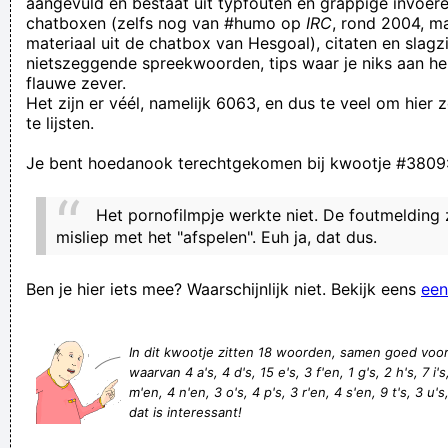
aangevuld en bestaat uit typfouten en grappige invoere
chatboxen (zelfs nog van #humo op
IRC
, rond 2004, m
gesticht vergeten te sluiten?
materiaal uit de chatbox van Hesgoal), citaten en slagzi
een grote bek opzetten kan bijna iedereen
nietszeggende spreekwoorden, tips waar je niks aan he
flauwe zever.
waar is mijn begleidined eteskt gbelevenb?
Het zijn er véél, namelijk 6063, en dus te veel om hier
een gegeven paard kan ook uit zijn bek stinken
te lijsten.
je moet een gekregen trojan horse niet in de bek kijken
Je bent hoedanook terechtgekomen bij kwootje #3809
Damnit Uterus!: I've told you to stop fvcking around and get
back to work for the last time! Your fired!
Het pornofilmpje werkte niet. De foutmelding z
Dat is een serieuze bruine streep door de rekening!
misliep met het "afspelen". Euh ja, dat dus.
Ik weet bij mijn oppas kindjes Die een een-eigen tweeling zijn
Ben je hier iets mee? Waarschijnlijk niet. Bekijk eens
een
dat ze vanaf ze hun naam hebben gekregen, ze bij eentje
een teentje met nagellak hebben gedaan.
In dit kwootje zitten 18 woorden, samen goed voo
aan de nooduitgang van de opblaaskapel zat een priester met
waarvan 4 a's, 4 d's, 15 e's, 3 f'en, 1 g's, 2 h's, 7 i's, 
een E-NOR-ME gsm
m'en, 4 n'en, 3 o's, 4 p's, 3 r'en, 4 s'en, 9 t's, 3 u's,
dat is interessant!
gestrondheid!
Hello my name is Matthew D'Agati. I am a total spam cunt and