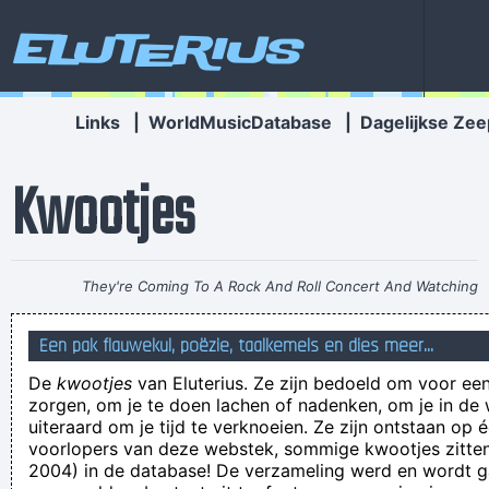
Eluterius
Links
|
WorldMusicDatabase
|
Dagelijkse Zee
Kwootjes
They're Coming To A Rock And Roll Concert And Watching
Television That Says It All
~ Larry Mullen
Een pak flauwekul, poëzie, taalkemels en dies meer...
doe bis geine hollenger he, mer ene limburger, das get anges
De
kwootjes
van Eluterius. Ze zijn bedoeld om voor een
Goei nieuws: De Jehova’s getuigen zijn terug in het
zorgen, om je te doen lachen of nadenken, om je in de
straatbeeld. Na twee jaar pandemie prediken ze opnieuw op
uiteraard om je tijd te verknoeien. Ze zijn ontstaan op 
voorlopers van deze webstek, sommige kwootjes zitten 
straathoeken en marktplaatsen. ZUCHT...
2004) in de database! De verzameling werd en wordt
Heeft weer iemand de deur van de reliwaanzaal van het