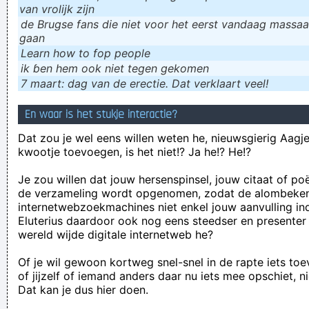
van vrolijk zijn
de Brugse fans die niet voor het eerst vandaag massaal
gaan
Learn how to fop people
ik ɓen hem ook niet tegen gekomen
7 maart: dag van de erectie. Dat verklaart veel!
En waar is het stukje interactie?
Dat zou je wel eens willen weten he, nieuwsgierig Aagje!
kwootje toevoegen, is het niet!? Ja he!? He!?
Je zou willen dat jouw hersenspinsel, jouw citaat of po
de verzameling wordt opgenomen, zodat de alombeke
internetwebzoekmachines niet enkel jouw aanvulling in
Eluterius daardoor ook nog eens steedser en presenter
wereld wijde digitale internetweb he?
Of je wil gewoon kortweg snel-snel in de rapte iets to
of jijzelf of iemand anders daar nu iets mee opschiet, n
Dat kan je dus hier doen.