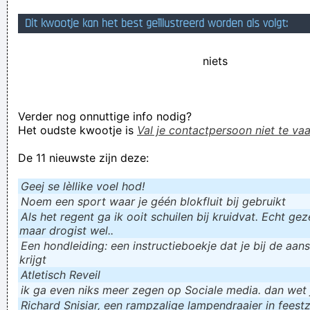
I flood forums and sites like this one with annoying messages
Dit kwootje kan het best geïllustreerd worden als volgt:
Verknoei je tijd op een nuttige manier!
niets
Geej se lèllike voel hod!
Verder nog onnuttige info nodig?
Het oudste kwootje is
Val je contactpersoon niet te vaa
De 11 nieuwste zijn deze:
Geej se lèllike voel hod!
Noem een sport waar je géén blokfluit bij gebruikt
Als het regent ga ik ooit schuilen bij kruidvat. Echt gezel
maar drogist wel..
Een hondleiding: een instructieboekje dat je bij de aan
krijgt
Atletisch Reveil
ik ga even niks meer zegen op Sociale media. dan wet ju
Richard Snisiar, een rampzalige lampendraaier in feestz