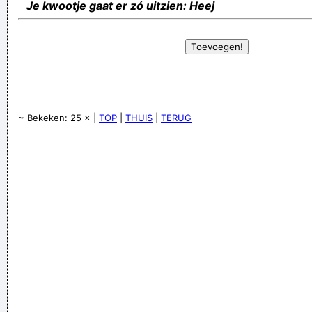
Je kwootje gaat er zó uitzien: Heej
~ Bekeken: 25 × |
TOP
|
THUIS
|
TERUG