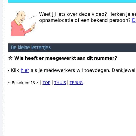
Weet jij iets over deze video? Herken je e
opnamelocatie of een bekend persoon?
D
De kleine lettertjes
☆ Wie heeft er meegewerkt aan dit nummer?
·
Klik
hier
als je medewerkers wil toevoegen. Dankjewel
~ Bekeken: 18 × |
TOP
|
THUIS
|
TERUG