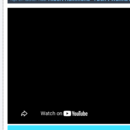
click
oude vissen uit de sloot halen
Verknoei je tijd op een nuttige manier!
Geej se lèllike voel hod!