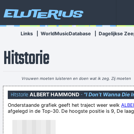
Eluterius
Links
|
WorldMusicDatabase
|
Dagelijkse Zee
Hitstorie
Vrouwen moeten luisteren en doen wat ik zeg. Zij moeten
vooral niet zeuren
~ Kanye West
Hitstorie
ALBERT HAMMOND
-
"I Don’t Wanna Die I
Unsubscribe ici
Onderstaande grafiek geeft het traject weer welk
ALB
zwijgjanmulder: scµhwalbe
afgelegd in de Top-30. De hoogste positie is 9, De laag
Delen is lief! En "Delen is lief!" aan je bericht toevoegen is
belachelijk en afgezaagd!
kan een geldig excuus voor een buis zijn dat je de dag