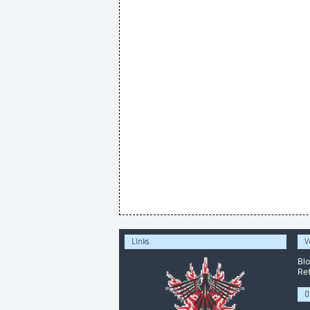
Links
V
Bl
Ret
O