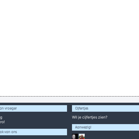
an vroeger
Cijfertjes
og
Wil je
cijfertjes
zien?
ro!
Aanwezig!
ok van ons