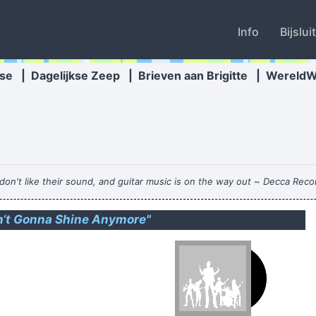
Info
Bijslui
se
|
Dagelijkse Zeep
|
Brieven aan Brigitte
|
Wereld
don't like their sound, and guitar music is on the way out
~
Decca Recor
n‘t Gonna Shine Anymore"
Vanaken moet luisteren en 
Es geduld 'n zu