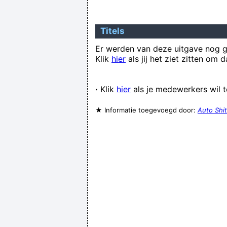
Titels
En weer zijn er mensen die het con
Er werden van deze uitgave nog 
Klik
hier
als jij het ziet zitten om 
·
Klik
hier
als je medewerkers wil 
★ Informatie toegevoegd door:
Auto Shi