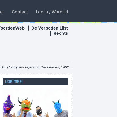
ter
Contact
Log in / Word lid
WoordenWeb
|
De Verboden Lijst
|
Rechts
ding Company rejecting the Beatles, 1962
...
Did someone just say 'Barbra Streisand' ????
Doe mee!
ik heb geen kruisje techts vanboven
doen wat ik zeg. Zij moet vooral niet zeuren
ver zaak is, laot miech daan mer smerig zien!
doe je je neuklaarzen aan schat? ponjo
je moet geen oude pinten van de toog halen