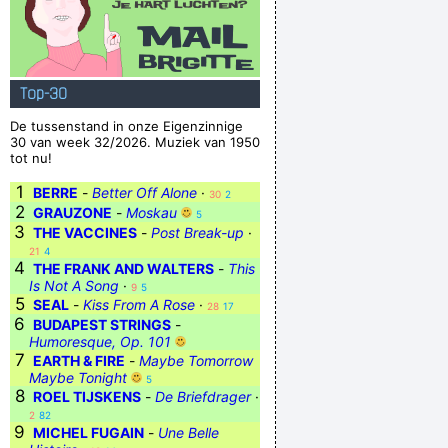
Top-30
De tussenstand in onze Eigenzinnige
30 van week 32/2026. Muziek van 1950
tot nu!
1
BERRE
-
Better Off Alone
·
30
2
2
GRAUZONE
-
Moskau
5
3
THE VACCINES
-
Post Break-up
·
21
4
4
THE FRANK AND WALTERS
-
This
Is Not A Song
·
9
5
5
SEAL
-
Kiss From A Rose
·
28
17
6
BUDAPEST STRINGS
-
Humoresque, Op. 101
7
EARTH & FIRE
-
Maybe Tomorrow
Maybe Tonight
5
8
ROEL TIJSKENS
-
De Briefdrager
·
2
82
9
MICHEL FUGAIN
-
Une Belle