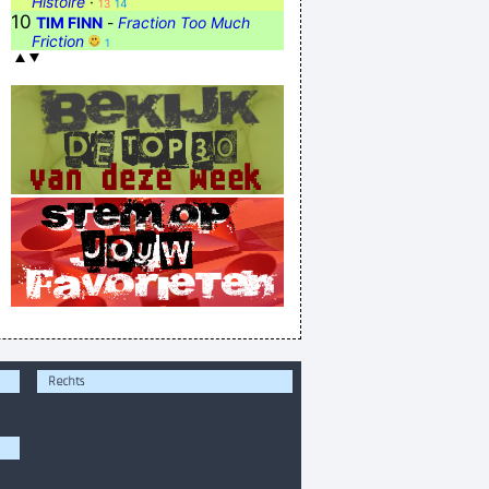
Histoire
·
13
14
10
TIM FINN
-
Fraction Too Much
Friction
1
Rechts