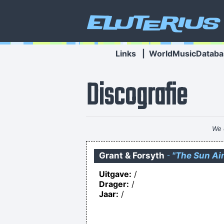
Eluterius
Links
|
WorldMusicDataba
Discografie
We 
Grant & Forsyth
-
"The Sun Ai
Uitgave:
/
Drager:
/
Jaar:
/