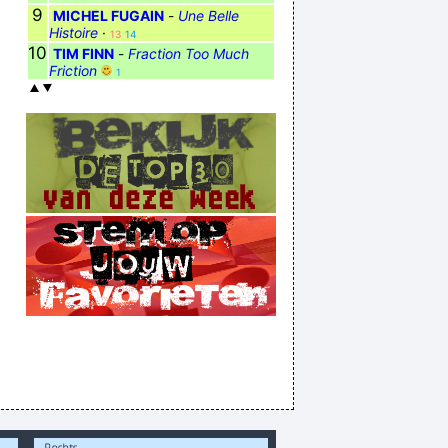
9
MICHEL FUGAIN
-
Une Belle
Histoire
·
13
14
10
TIM FINN
-
Fraction Too Much
Friction
1