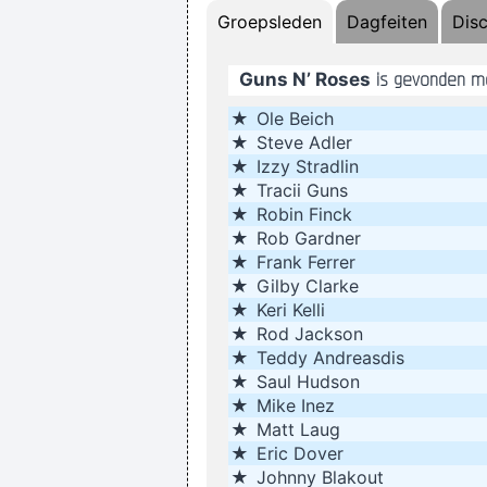
Groepsleden
Dagfeiten
Dis
Interesting Statement To Make
Guns N’ Roses
is gevonden m
Drinking bear 
★
Ole Beich
If I ever get to go to 
★
Steve Adler
In sixth grade I had a band called 
★
Izzy Stradlin
★
Tracii Guns
★
Robin Finck
★
Rob Gardner
★
Frank Ferrer
★
Gilby Clarke
★
Keri Kelli
We 
★
Rod Jackson
★
Teddy Andreasdis
I go to a very visual 
★
Saul Hudson
★
Mike Inez
★
Matt Laug
★
Eric Dover
★
Johnny Blakout