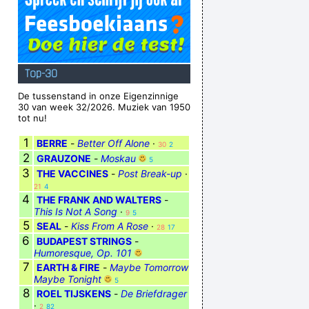
Top-30
De tussenstand in onze Eigenzinnige
30 van week 32/2026. Muziek van 1950
tot nu!
1
BERRE
-
Better Off Alone
·
30
2
2
GRAUZONE
-
Moskau
5
3
THE VACCINES
-
Post Break-up
·
21
4
4
THE FRANK AND WALTERS
-
This Is Not A Song
·
9
5
5
SEAL
-
Kiss From A Rose
·
28
17
6
BUDAPEST STRINGS
-
Humoresque, Op. 101
7
EARTH & FIRE
-
Maybe Tomorrow
Maybe Tonight
5
8
ROEL TIJSKENS
-
De Briefdrager
·
2
82