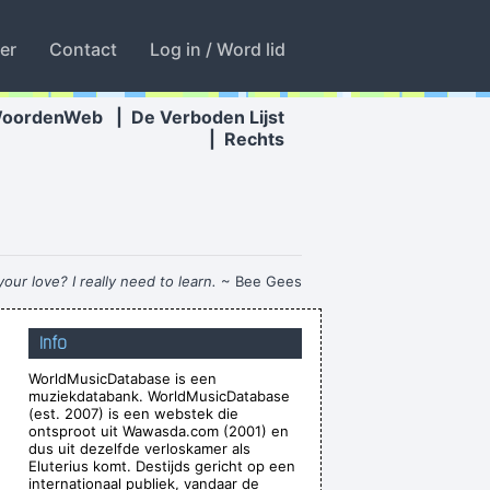
ter
Contact
Log in / Word lid
WoordenWeb
|
De Verboden Lijst
|
Rechts
our love? I really need to learn.
~ Bee Gees
e won´ t have to deal with money that smells
Info
funny
~ Moby
WorldMusicDatabase is een
eir hands while dancing. For some reason the
muziekdatabank. WorldMusicDatabase
he credit. You guys smoothed the path for us
(est. 2007) is een webstek die
ontsproot uit Wawasda.com (2001) en
years ago.
~ Armin Van Buuren
dus uit dezelfde verloskamer als
Eluterius komt. Destijds gericht op een
biguous Because I Thought That Was A Very
internationaal publiek, vandaar de