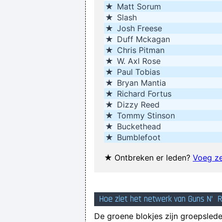
★
Matt Sorum
★
Slash
★
Josh Freese
★
Duff Mckagan
★
Chris Pitman
★
W. Axl Rose
★
Paul Tobias
★
Bryan Mantia
★
Richard Fortus
★
Dizzy Reed
★
Tommy Stinson
★
Buckethead
★
Bumblefoot
★
Ontbreken er leden?
Voeg ze
Hoe ziet het netwerk van Guns N' R
De groene blokjes zijn groepsleden