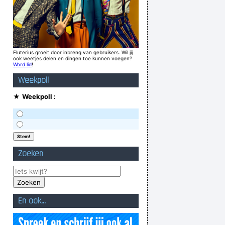
Eluterius groeit door inbreng van gebruikers. Wil jij
ook weetjes delen en dingen toe kunnen voegen?
Word lid
!
Weekpoll
★
Weekpoll :
Zoeken
En ook...