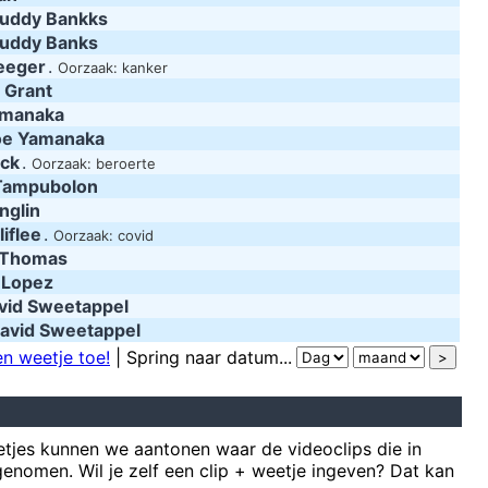
uddy Bankks
uddy Banks
eeger
.
Oorzaak: kanker
 Grant
amanaka
oe Yamanaka
ack
.
Oorzaak: beroerte
Tampubolon
nglin
iflee
.
Oorzaak: covid
 Thomas
 Lopez
vid Sweetappel
avid Sweetappel
n weetje toe!
| Spring naar datum...
tjes kunnen we aantonen waar de videoclips die in
enomen. Wil je zelf een clip + weetje ingeven? Dat kan