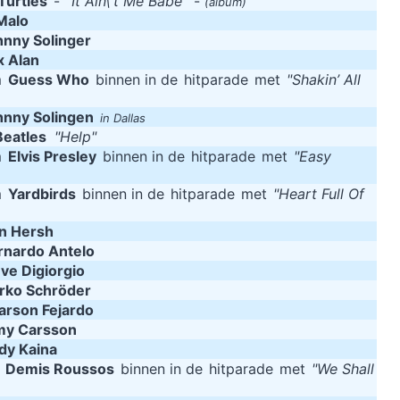
Turtles
-
"It Ain\'t Me Babe"
-
(album)
Malo
hnny Solinger
x Alan
m
Guess Who
binnen in de
hitparade
met
"Shakin’ All
hnny Solingen
in Dallas
Beatles
"Help"
m
Elvis Presley
binnen in de
hitparade
met
"Easy
m
Yardbirds
binnen in de
hitparade
met
"Heart Full Of
in Hersh
rnardo Antelo
ve Digiorgio
rko Schröder
arson Fejardo
y Carsson
dy Kaina
m
Demis Roussos
binnen in de
hitparade
met
"We Shall