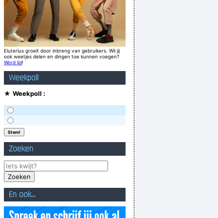
Eluterius groeit door inbreng van gebruikers. Wil jij
ook weetjes delen en dingen toe kunnen voegen?
Word lid
!
Weekpoll
★
Weekpoll :
Zoeken
En ook...