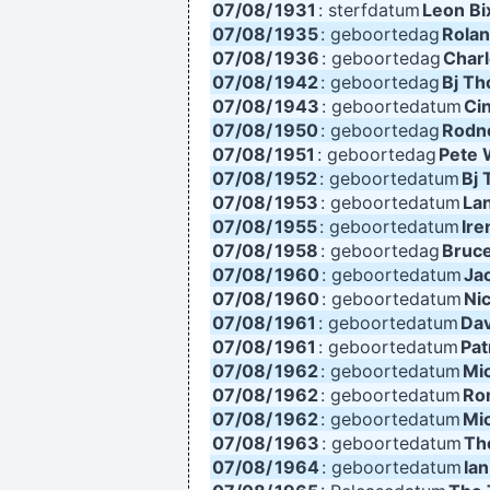
07/08/
1931
: sterfdatum
Leon Bi
07/08/
1935
: geboortedag
Rolan
I'm investing in a company that has 
07/08/
1936
: geboortedag
Char
07/08/
1942
: geboortedag
Bj T
07/08/
1943
: geboortedatum
Ci
07/08/
1950
: geboortedag
Rodn
07/08/
1951
: geboortedag
Pete 
07/08/
1952
: geboortedatum
Bj
07/08/
1953
: geboortedatum
Lan
07/08/
1955
: geboortedatum
Ire
07/08/
1958
: geboortedag
Bruce
It was a very formative time for me
07/08/
1960
: geboortedatum
Jac
07/08/
1960
: geboortedatum
Ni
Ze hebben mij gekozen omwille van 
07/08/
1961
: geboortedatum
Dav
07/08/
1961
: geboortedatum
Pat
07/08/
1962
: geboortedatum
Mi
07/08/
1962
: geboortedatum
Ro
07/08/
1962
: geboortedatum
Mi
07/08/
1963
: geboortedatum
Th
If this word "music" is sacred and 
07/08/
1964
: geboortedatum
Ia