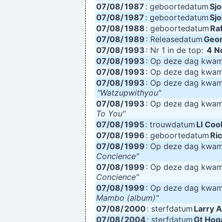
07/08/
1987
: geboortedatum
Sj
07/08/
1987
: geboortedatum
Sj
07/08/
1988
: geboortedatum
Ra
07/08/
1989
: Releasedatum
Geor
07/08/
1993
: Nr 1 in de top:
4 N
07/08/
1993
: Op deze dag kwa
07/08/
1993
: Op deze dag kwa
07/08/
1993
: Op deze dag kwa
"Watzupwithyou"
07/08/
1993
: Op deze dag kwa
To You"
07/08/
1995
: trouwdatum
Ll Cool
07/08/
1996
: geboortedatum
Ri
07/08/
1999
: Op deze dag kwa
Concience"
07/08/
1999
: Op deze dag kwa
Concience"
07/08/
1999
: Op deze dag kwa
Mambo (album)"
07/08/
2000
: sterfdatum
Larry A
07/08/
2004
: sterfdatum
Gt Hog