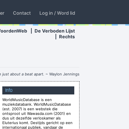
ter
Contact
Log in / Word lid
WoordenWeb
|
De Verboden Lijst
|
Rechts
re just about a beat apart.
~ Waylon Jennings
xcuse me while I kiss the sky
~ Jimi Hendrix
Info
eir hands while dancing. For some reason the
WorldMusicDatabase is een
he credit. You guys smoothed the path for us
muziekdatabank. WorldMusicDatabase
years ago.
~ Armin Van Buuren
(est. 2007) is een webstek die
ontsproot uit Wawasda.com (2001) en
biguous Because I Thought That Was A Very
dus uit dezelfde verloskamer als
Eluterius komt. Destijds gericht op een
nd Interest And Shock Waves
~ Annie Lennox
internationaal publiek, vandaar de