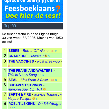
Top-30
De tussenstand in onze Eigenzinnige
30 van week 32/2026. Muziek van 1950
tot nu!
1
BERRE
-
Better Off Alone
·
30
2
2
GRAUZONE
-
Moskau
5
3
THE VACCINES
-
Post Break-up
·
21
4
4
THE FRANK AND WALTERS
-
This Is Not A Song
·
9
5
5
SEAL
-
Kiss From A Rose
·
28
17
6
BUDAPEST STRINGS
-
Humoresque, Op. 101
7
EARTH & FIRE
-
Maybe Tomorrow
Maybe Tonight
5
8
ROEL TIJSKENS
-
De Briefdrager
·
2
82