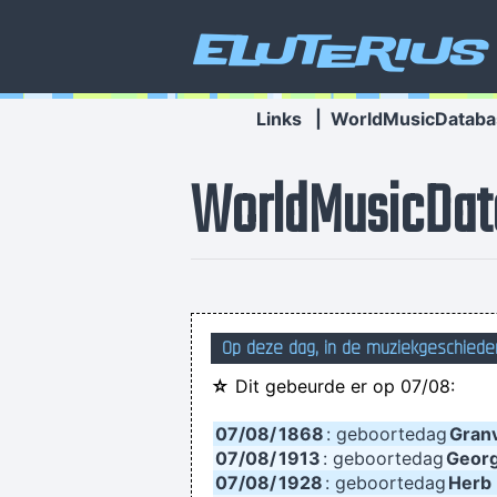
Eluterius
Links
|
WorldMusicDataba
WorldMusicDat
Op deze dag, in de muziekgeschiedeni
Trance expresses a univer
☆
Dit gebeurde er op 07/08:
Netherlands have some artists who
07/08/
1868
: geboortedag
Granv
I Was Perceiving Myself As Good
07/08/
1913
: geboortedag
Georg
07/08/
1928
: geboortedag
Herb
Interesting Statement To Make