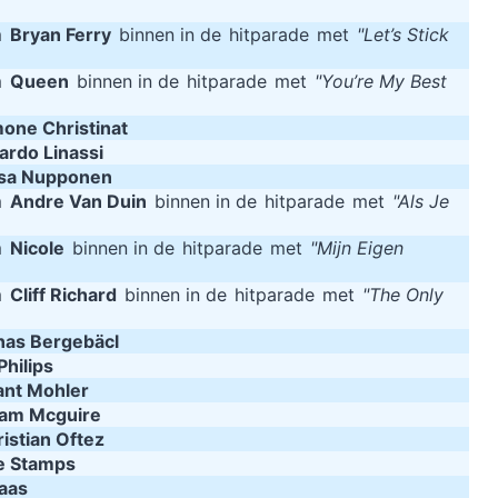
m
Bryan Ferry
binnen in de
hitparade
met
"Let’s Stick
m
Queen
binnen in de
hitparade
met
"You’re My Best
one Christinat
ardo Linassi
sa Nupponen
m
Andre Van Duin
binnen in de
hitparade
met
"Als Je
m
Nicole
binnen in de
hitparade
met
"Mijn Eigen
m
Cliff Richard
binnen in de
hitparade
met
"The Only
nas Bergebäcl
Philips
ant Mohler
am Mcguire
istian Oftez
e Stamps
aas