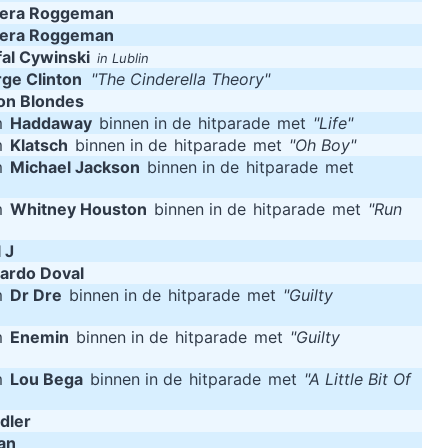
oera Roggeman
oera Roggeman
fal Cywinski
in Lublin
ge Clinton
"The Cinderella Theory"
on Blondes
m
Haddaway
binnen in de
hitparade
met
"Life"
m
Klatsch
binnen in de
hitparade
met
"Oh Boy"
m
Michael Jackson
binnen in de
hitparade
met
m
Whitney Houston
binnen in de
hitparade
met
"Run
 J
cardo Doval
m
Dr Dre
binnen in de
hitparade
met
"Guilty
m
Enemin
binnen in de
hitparade
met
"Guilty
m
Lou Bega
binnen in de
hitparade
met
"A Little Bit Of
dler
an