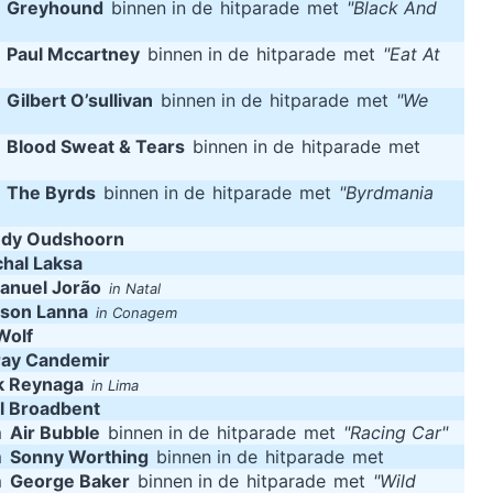
m
Greyhound
binnen in de
hitparade
met
"Black And
m
Paul Mccartney
binnen in de
hitparade
met
"Eat At
m
Gilbert O’sullivan
binnen in de
hitparade
met
"We
m
Blood Sweat & Tears
binnen in de
hitparade
met
m
The Byrds
binnen in de
hitparade
met
"Byrdmania
ndy Oudshoorn
hal Laksa
anuel Jorão
in Natal
lson Lanna
in Conagem
Wolf
ray Candemir
k Reynaga
in Lima
l Broadbent
m
Air Bubble
binnen in de
hitparade
met
"Racing Car"
m
Sonny Worthing
binnen in de
hitparade
met
m
George Baker
binnen in de
hitparade
met
"Wild