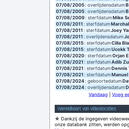
07/08/
2005
: overlijdensdatum
B
07/08/
2005
: overlijdensdatum
B
07/08/
2009
: sterfdatum
Mike S
07/08/
2011
: sterfdatum
Marchal
07/08/
2011
: sterfdatum
Joey Y
07/08/
2011
: overlijdensdatum
J
07/08/
2015
: sterfdatum
Cilla Bl
07/08/
2015
: sterfdatum
Ucokk 
07/08/
2020
: sterfdatum
Orjan E
07/08/
2021
: sterfdatum
Adib Zul
07/08/
2021
: sterfdatum
Dennis
07/08/
2021
: sterfdatum
Manuel
07/08/
2024
: geboortedatum
Da
07/08/
2024
: overlijdensdatum
D
Vandaag
|
Voeg ee
Wereldkaart van videolocaties
☆
Dankzij de ingegeven videowee
onze databank zitten, werden opg