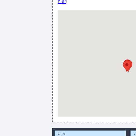
hier
!
Links
V