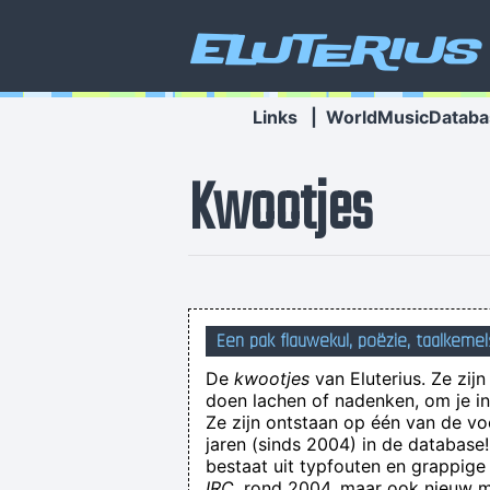
Eluterius
Links
|
WorldMusicDataba
Kwootjes
Randy Gandalf Woestenberg,
Een pak flauwekul, poëzie, taalkemel
De
kwootjes
van Eluterius. Ze zij
doen lachen of nadenken, om je in 
Ze zijn ontstaan op één van de v
jaren (sinds 2004) in de databas
bestaat uit typfouten en grappige
IRC
, rond 2004, maar ook nieuw ma