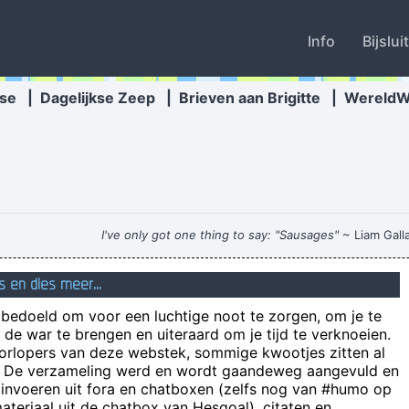
Info
Bijslui
se
|
Dagelijkse Zeep
|
Brieven aan Brigitte
|
Wereld
I've only got one thing to say: "Sausages"
~ Liam Gall
 een man die revolutionair horizontaal behangt, begint te huilen bij 
s en dies meer...
n bedoeld om voor een luchtige noot te zorgen, om je te
Speelde vanda
de war te brengen en uiteraard om je tijd te verknoeien.
Ik ben zeer regelmatig beschikbaar voor een kont
oorlopers van deze webstek, sommige kwootjes zitten al
e! De verzameling werd en wordt gaandeweg aangevuld en
De jacht op oogballen door
 invoeren uit fora en chatboxen (zelfs nog van #humo op
teriaal uit de chatbox van Hesgoal), citaten en