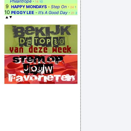
Philantrope
·
14
10
9
HAPPY MONDAYS
-
Step On
·
24
1
10
PEGGY LEE
-
It’s A Good Day
·
21
2