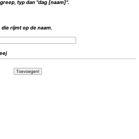
rgreep, typ dan "dag [naam]".
 die rijmt op de naam.
Heej