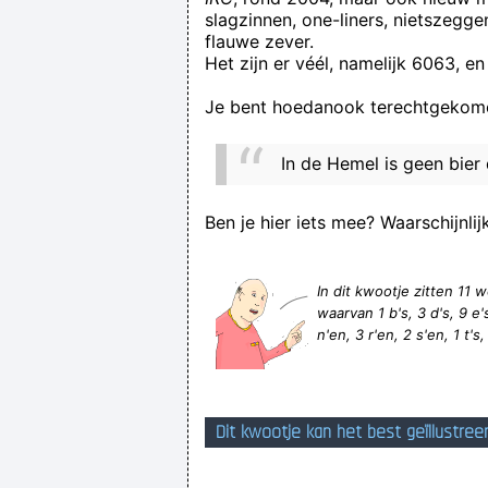
slagzinnen, one-liners, nietszegg
flauwe zever.
Het zijn er véél, namelijk 6063, en
Je bent hoedanook terechtgekome
In de Hemel is geen bier 
Ben je hier iets mee? Waarschijnlij
In dit kwootje zitten 1
waarvan 1 b's, 3 d's, 9 e's, 
n'en, 3 r'en, 2 s'en, 1 t's,
Dit kwootje kan het best geïllustree