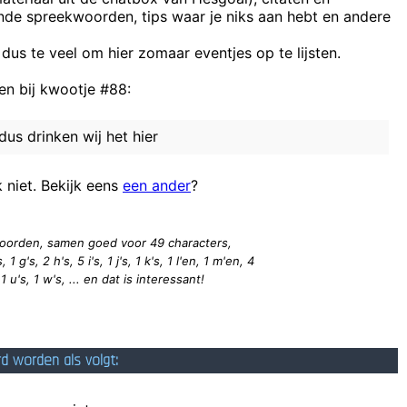
ende spreekwoorden, tips waar je niks aan hebt en andere
 dus te veel om hier zomaar eventjes op te lijsten.
n bij kwootje #88:
Bouw ziet orderboekjes snel leeglop
dus drinken wij het hier
k niet. Bekijk eens
een ander
?
1 woorden, samen goed voor 49
characters
,
1 g's, 2 h's, 5 i's, 1 j's, 1 k's, 1 l'en, 1 m'en, 4
 1 u's, 1 w's, ... en dat is interessant!
rd worden als volgt: