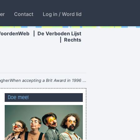
ter
Contact
Log in / Word lid
WoordenWeb
|
De Verboden Lijst
|
Rechts
agher
When accepting a Brit Award in 1996
...
het horen van het woord 'compostverwerking'
Doe mee!
Ik WIL wel maar ik MOET nu niet
ag tegen een bende premeniemen vandaag.
plan, zowel doordeweeks als in het weekend
 alsmaar meer spectaculaire roepstoeterij...
een kwoot met een X is een kwoot van niks