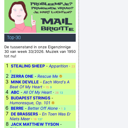
Top-30
De tussenstand in onze Eigenzinnige
30 van week 33/2026. Muziek van 1950
tot nu!
1
STEALING SHEEP
-
Apparition
·
23
2
2
ZERRA ONE
-
Rescue Me
3
MINK DEVILLE
-
Each Word‘s A
Beat Of My Heart
·
15
9
4
ABC
-
All Of My Heart
·
28
13
5
BUDAPEST STRINGS
-
Humoresque, Op. 101
6
BERRE
-
Better Off Alone
·
1
3
7
DE BRASSERS
-
En Toen Was Er
Niets Meer
·
18
137
8
JACK MATTHEW TYSON
-