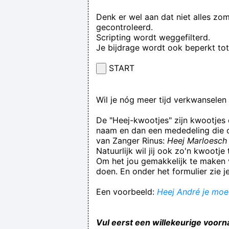
Denk er wel aan dat niet alles zo
gecontroleerd.
Scripting wordt weggefilterd.
Je bijdrage wordt ook beperkt to
START
Wil je nóg meer tijd verkwansele
De "Heej-kwootjes" zijn kwootjes
naam en dan een mededeling die op
van Zanger Rinus:
Heej Marloesch 
Natuurlijk wil jij ook zo'n kwootj
Om het jou gemakkelijk te maken v
doen. En onder het formulier zie j
Een voorbeeld:
Heej André je moed
Vul eerst een willekeurige voorn