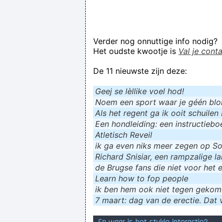
Verder nog onnuttige info nodig?
Het oudste kwootje is
Val je cont
De 11 nieuwste zijn deze:
Geej se lèllike voel hod!
Noem een sport waar je géén blokf
Als het regent ga ik ooit schuilen 
Een hondleiding: een instructieboe
Atletisch Reveil
ik ga even niks meer zegen op Soc
Richard Snisiar, een rampzalige la
de Brugse fans die niet voor het 
Learn how to fop people
ik ɓen hem ook niet tegen geko
7 maart: dag van de erectie. Dat v