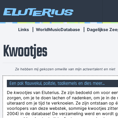
Eluterius
Links
|
WorldMusicDatabase
|
Dagelijkse Zee
Kwootjes
Ze hebben mij gekozen omwille van mijn acteertalent en niet
omdat ik toevallig een lief snoetje heb
~ Koen Wauters
Tijdens
Een pak flauwekul, poëzie, taalkemels en dies meer...
een interview over de film "Intensive Care"
...
De
kwootjes
van Eluterius. Ze zijn bedoeld om voor een
Illusion is no longer possible, because the real is no longer
zorgen, om je te doen lachen of nadenken, om je in de
possible
uiteraard om je tijd te verknoeien. Ze zijn ontstaan op 
voorlopers van deze webstek, sommige kwootjes zitten 
Ik heb jouw gedachten ontmoeten eerlijke man op zwaluw
2004) in de database! De verzameling werd en wordt
van nieuwe momenten