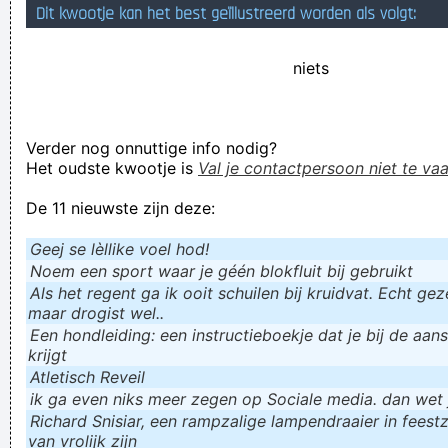
Dit kwootje kan het best geïllustreerd worden als volgt:
drugsbaron
THAT'S NOT MICKEY MOUSE, THAT'S TIT DIRT!!!
niets
alleen dode vissen gaan met de stroom mee
Verknoei je tijd op een nuttige manier!
Verder nog onnuttige info nodig?
Geej se lèllike voel hod!
Het oudste kwootje is
Val je contactpersoon niet te vaa
De 11 nieuwste zijn deze:
Geej se lèllike voel hod!
Noem een sport waar je géén blokfluit bij gebruikt
Als het regent ga ik ooit schuilen bij kruidvat. Echt gezel
maar drogist wel..
Een hondleiding: een instructieboekje dat je bij de aan
krijgt
Atletisch Reveil
ik ga even niks meer zegen op Sociale media. dan wet ju
Richard Snisiar, een rampzalige lampendraaier in feestz
van vrolijk zijn