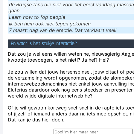
de Brugse fans die niet voor het eerst vandaag massaal
gaan
Learn how to fop people
ik ɓen hem ook niet tegen gekomen
7 maart: dag van de erectie. Dat verklaart veel!
En waar is het stukje interactie?
Dat zou je wel eens willen weten he, nieuwsgierig Aagje!
kwootje toevoegen, is het niet!? Ja he!? He!?
Je zou willen dat jouw hersenspinsel, jouw citaat of po
de verzameling wordt opgenomen, zodat de alombeke
internetwebzoekmachines niet enkel jouw aanvulling in
Eluterius daardoor ook nog eens steedser en presenter
wereld wijde digitale internetweb he?
Of je wil gewoon kortweg snel-snel in de rapte iets to
of jijzelf of iemand anders daar nu iets mee opschiet, n
Dat kan je dus hier doen.