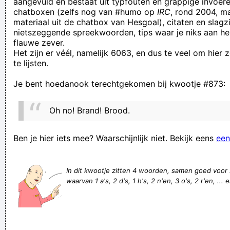
aangevuld en bestaat uit typfouten en grappige invoere
chatboxen (zelfs nog van #humo op
IRC
, rond 2004, m
leuk ze zulen ook honger gehad heben en als je honger hebd
materiaal uit de chatbox van Hesgoal), citaten en slagzi
en niet kunt betallen zoals deze wezens dan neem je het
nietszeggende spreekwoorden, tips waar je niks aan he
flauwe zever.
toch zezker even zelf want deze twee kenen geen geld
Het zijn er véél, namelijk 6063, en dus te veel om hier
12 stoelen, 13 ongelukkigen
te lijsten.
Wedding event shots plus the video become a long-lasting
Je bent hoedanook terechtgekomen bij kwootje #873:
memory when it comes to couples plus the relatives. A
properly caught marriage photograph con
Oh no! Brand! Brood.
Maar daar kwam niets van die avond, want er was trammelant
bij onze bedden - But there came nothing off that evening,
Ben je hier iets mee? Waarschijnlijk niet. Bekijk eens
een
mitten there was thrammlant by o
Deze webstek biedt voor elk wat wils, maar niet voor jou.
In dit kwootje zitten 4 woorden, samen goed voor
waarvan 1 a's, 2 d's, 1 h's, 2 n'en, 3 o's, 2 r'en, ... 
Treu fighting. We practis!
Spanklem reeds bediend. Druk op [Enter]
een huis verliest niks
Limburgse cakehandelaars verslepen tonnen en codeïne voor