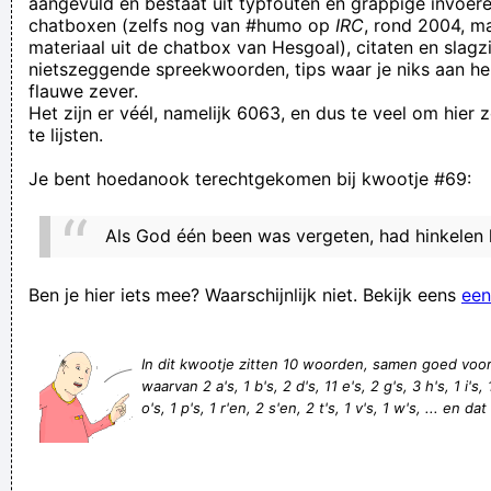
aangevuld en bestaat uit typfouten en grappige invoere
chatboxen (zelfs nog van #humo op
IRC
, rond 2004, m
gelöfde mich nie of wa jong!? *spletch*
materiaal uit de chatbox van Hesgoal), citaten en slagzi
christenen zijn goedgelovig
nietszeggende spreekwoorden, tips waar je niks aan he
flauwe zever.
lamalord: Barcaenrscaforlife geen kritiek op vanaken geven
Het zijn er véél, namelijk 6063, en dus te veel om hier
aub
te lijsten.
Het Schrödinger probleem
Je bent hoedanook terechtgekomen bij kwootje #69:
mph: € 600.000 l'année, la belle vie de retraité | mph: €
600.000 per jaar, het goede leven van een gepensioneerde
Als God één been was vergeten, had hinkelen
Op de parking van het Mathijsenplein in Bocholt kom ik op
vrijdag 12 juni mijn autodeuren niet meer open krijgen.
Ben je hier iets mee? Waarschijnlijk niet. Bekijk eens
een
Er stond een enorme kudde jonge paarden aan de waterkant,
ze waren met veulen!
In dit kwootje zitten 10 woorden, samen goed voo
waarvan 2 a's, 1 b's, 2 d's, 11 e's, 2 g's, 3 h's, 1 i's, 
Zwembroeken vertonen veel gelijkenissen met
o's, 1 p's, 1 r'en, 2 s'en, 2 t's, 1 v's, 1 w's, ... en da
onderbroeken, maar zijn doorgaans van andere stoffen
vervaardigd en dienen uiteraard voor andere functies
Zie ne keer hoe proper