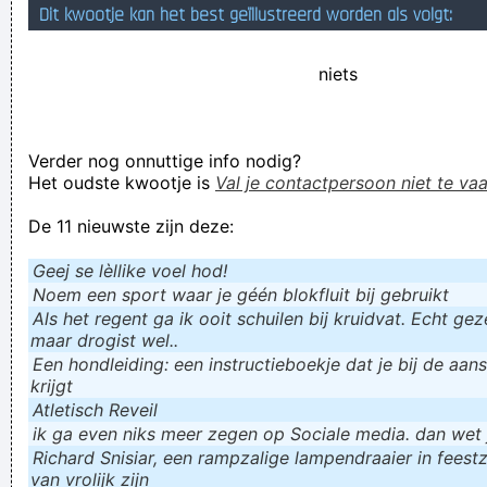
Dit kwootje kan het best geïllustreerd worden als volgt:
Vergis je niet tussen mijn persoonlijkheid en mijn houding;
mijn persoonlijkheid is wie ik ben en mijn houding hangt af
niets
van wie jij bent.
It comes from the streets. Like the Blues Man improvising
Verder nog onnuttige info nodig?
with the raw guitarsound, I do the same with my
Het oudste kwootje is
Val je contactpersoon niet te vaa
drummachine creating Techno!
De 11 nieuwste zijn deze:
Verknoei je tijd op een nuttige manier!
Geej se lèllike voel hod!
Geej se lèllike voel hod!
Noem een sport waar je géén blokfluit bij gebruikt
Als het regent ga ik ooit schuilen bij kruidvat. Echt gezel
maar drogist wel..
Een hondleiding: een instructieboekje dat je bij de aan
krijgt
Atletisch Reveil
ik ga even niks meer zegen op Sociale media. dan wet ju
Richard Snisiar, een rampzalige lampendraaier in feestz
van vrolijk zijn