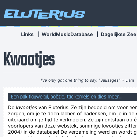
Eluterius
Links
|
WorldMusicDatabase
|
Dagelijkse Zee
Kwootjes
I've only got one thing to say: "Sausages"
~ Liam
Gallagher
When accepting a Brit Award in 1996
...
Een pak flauwekul, poëzie, taalkemels en dies meer...
Hij was ook einde contract in Brugge. In totaal speelde hij 103
De
kwootjes
van Eluterius. Ze zijn bedoeld om voor een
competitieatche, 51 keer scoorde hij
zorgen, om je te doen lachen of nadenken, om je in de
'En, waar heb je je zoal mee beziggehouden toen je
uiteraard om je tijd te verknoeien. Ze zijn ontstaan op 
voorlopers van deze webstek, sommige kwootjes zitten 
technisch werkloos was?' 'Oh, een beetje origami enzo...' 'En
2004) in de database! De verzameling werd en wordt
ook wat nuttigs gedaan?' 'Nee, geen tijd voor gehad&