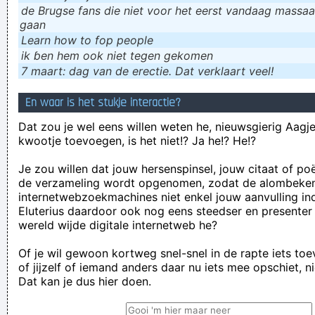
de Brugse fans die niet voor het eerst vandaag massaal
gaan
Learn how to fop people
ik ɓen hem ook niet tegen gekomen
7 maart: dag van de erectie. Dat verklaart veel!
En waar is het stukje interactie?
Dat zou je wel eens willen weten he, nieuwsgierig Aagje!
kwootje toevoegen, is het niet!? Ja he!? He!?
Je zou willen dat jouw hersenspinsel, jouw citaat of po
de verzameling wordt opgenomen, zodat de alombeke
internetwebzoekmachines niet enkel jouw aanvulling in
Eluterius daardoor ook nog eens steedser en presenter
wereld wijde digitale internetweb he?
Of je wil gewoon kortweg snel-snel in de rapte iets to
of jijzelf of iemand anders daar nu iets mee opschiet, n
Dat kan je dus hier doen.