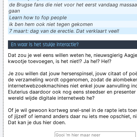
de Brugse fans die niet voor het eerst vandaag massaal
gaan
Learn how to fop people
ik ɓen hem ook niet tegen gekomen
7 maart: dag van de erectie. Dat verklaart veel!
En waar is het stukje interactie?
Dat zou je wel eens willen weten he, nieuwsgierig Aagje!
kwootje toevoegen, is het niet!? Ja he!? He!?
Je zou willen dat jouw hersenspinsel, jouw citaat of po
de verzameling wordt opgenomen, zodat de alombeke
internetwebzoekmachines niet enkel jouw aanvulling in
Eluterius daardoor ook nog eens steedser en presenter
wereld wijde digitale internetweb he?
Of je wil gewoon kortweg snel-snel in de rapte iets to
of jijzelf of iemand anders daar nu iets mee opschiet, n
Dat kan je dus hier doen.