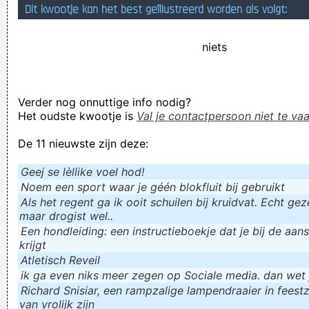
Dit kwootje kan het best geïllustreerd worden als volgt:
super trots op ben
mijn linkerduim blijkt op verlof te zijn
niets
trouwen voor de kerk geeft de pastoor meer werk
Verknoei je tijd op een nuttige manier!
Verder nog onnuttige info nodig?
Geej se lèllike voel hod!
Het oudste kwootje is
Val je contactpersoon niet te vaa
De 11 nieuwste zijn deze:
Geej se lèllike voel hod!
Noem een sport waar je géén blokfluit bij gebruikt
Als het regent ga ik ooit schuilen bij kruidvat. Echt gezel
maar drogist wel..
Een hondleiding: een instructieboekje dat je bij de aan
krijgt
Atletisch Reveil
ik ga even niks meer zegen op Sociale media. dan wet ju
Richard Snisiar, een rampzalige lampendraaier in feestz
van vrolijk zijn