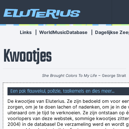
Eluterius
Links
|
WorldMusicDatabase
|
Dagelijkse Zee
Kwootjes
She Brought Colors To My Life
~ George Strait
Dit wordt het mooiste stadion in België, misschien zelfs in
Een pak flauwekul, poëzie, taalkemels en dies meer...
Europa” - en dan komt Cercle een stok in de wielen steken.
De
kwootjes
van Eluterius. Ze zijn bedoeld om voor een
Hahaha!!!
zorgen, om je te doen lachen of nadenken, om je in de
Wanqeur
uiteraard om je tijd te verknoeien. Ze zijn ontstaan op 
voorlopers van deze webstek, sommige kwootjes zitten 
We zijn onze Privacyverklaring en Cookieverklaring aan het
2004) in de database! De verzameling werd en wordt
bijwerke