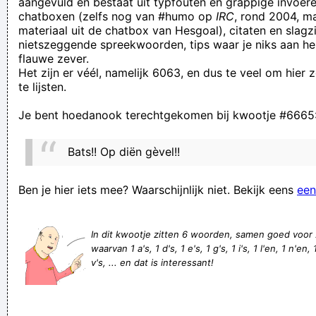
aangevuld en bestaat uit typfouten en grappige invoere
chatboxen (zelfs nog van #humo op
IRC
, rond 2004, m
my brother and I are lucky to have found your website, it is
materiaal uit de chatbox van Hesgoal), citaten en slagzi
toally the thing my friends and I are looking in search of. The
nietszeggende spreekwoorden, tips waar je niks aan he
flauwe zever.
articles here on the webs
Het zijn er véél, namelijk 6063, en dus te veel om hier
LEER GROTVERDOMME SPELLEN!!! EN UW INTERPUNCTIE
te lijsten.
SUCKT OOK KAMELENBALLEN!!!
Je bent hoedanook terechtgekomen bij kwootje #6665
Op ons toilet zijn de tegels net zo breed als de wc-rollen. Dat
is goed voor mijn dwangneurose. En dus ook voor mijn
Bats!! Op diën gèvel!!
darmflora
Kent u Urbanus van Anus, neen maar wel van gezicht.
Ben je hier iets mee? Waarschijnlijk niet. Bekijk eens
een
ik zou je het liefste in je doosje binnendoen
Wat je als webmeester van deze stek allemaal moet
In dit kwootje zitten 6 woorden, samen goed voor
waarvan 1 a's, 1 d's, 1 e's, 1 g's, 1 i's, 1 l'en, 1 n'en, 1
doorstaan seg
v's, ... en dat is interessant!
Dokter vertelt: heb je te veel buikvet? (Probeer dit voor het
slapengaan) Mijn Darmgezondheit
Mijn schatje mijn prinses waar ik zoveel van jou en waar