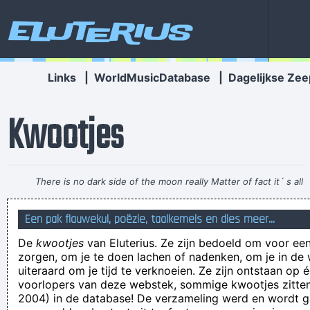
Eluterius
Links
|
WorldMusicDatabase
|
Dagelijkse Zee
Kwootjes
There is no dark side of the moon really Matter of fact it´ s all
dark
~ Pink Floyd
Een pak flauwekul, poëzie, taalkemels en dies meer...
Een carburator op de keien
De
kwootjes
van Eluterius. Ze zijn bedoeld om voor een
I have been looking about. This kind of information on this
zorgen, om je te doen lachen of nadenken, om je in de
blog is superb and appreciated and is going to help my
uiteraard om je tijd te verknoeien. Ze zijn ontstaan op 
voorlopers van deze webstek, sommige kwootjes zitten 
friends and I in our studies a lot.
2004) in de database! De verzameling werd en wordt
Calling Ralph on the big white phone