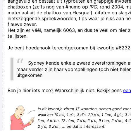
aangevuld en bestaat uit typfouten en grappige invoere
chatboxen (zelfs nog van #humo op
IRC
, rond 2004, m
Euhm tja... Ik weet niet goed hoe ik het moet brengen, maar
materiaal uit de chatbox van Hesgoal), citaten en slagzi
euhm... Ik snap
het geheel
"Club Brugge" niet. Ik snàp het
nietszeggende spreekwoorden, tips waar je niks aan he
flauwe zever.
gewoon niet!
Het zijn er véél, namelijk 6063, en dus te veel om hier
Scheiß von die Liga, Sie sind der Scheiß von die Liga! Scheiß
te lijsten.
von die Liiiigaaaaa
Je bent hoedanook terechtgekomen bij kwootje #6232
Stomme club brugge!
Ali Baba vond zo de schat van de 40 rovers, ik heb het
Sydney kende enkele zware overstromingen af
vandaag moeten doen met twee bussels wortelen en een
maar verder zijn haar voorspellingen toch niet helem
uitgekomen
lamsbout.
my backslashes were eaten from my escaped exclaimed echo
Ben je hier iets mee? Waarschijnlijk niet. Bekijk eens
een
statement!
Steugrosnerf
In dit kwootje zitten 17 woorden, samen goed voo
We zoeken nog iemand die deze site wil komen 'inlachen'
waarvan 10 a's, 1 c's, 3 d's, 20 e's, 1 f'en, 4 g's, 3 h's
l'en, 4 m'en, 12 n'en, 7 o's, 2 p's, 9 r'en, 2 s'en, 4 t'
Boom! Right up the wrong 'un, you dirty little sequinned cunt.
2 y's, 3 z'en, ... en dat is interessant!
we're so glad having discovered this web page, it's toally