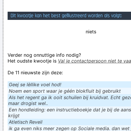
everything my friend and I have been searching for. The
Dit kwootje kan het best geïllustreerd worden als volgt:
information on the web page is bene
mijn vrouw begint te demonteren
niets
Verknoei je tijd op een nuttige manier!
Geej se lèllike voel hod!
Verder nog onnuttige info nodig?
Het oudste kwootje is
Val je contactpersoon niet te vaa
De 11 nieuwste zijn deze:
Geej se lèllike voel hod!
Noem een sport waar je géén blokfluit bij gebruikt
Als het regent ga ik ooit schuilen bij kruidvat. Echt gezel
maar drogist wel..
Een hondleiding: een instructieboekje dat je bij de aan
krijgt
Atletisch Reveil
ik ga even niks meer zegen op Sociale media. dan wet ju