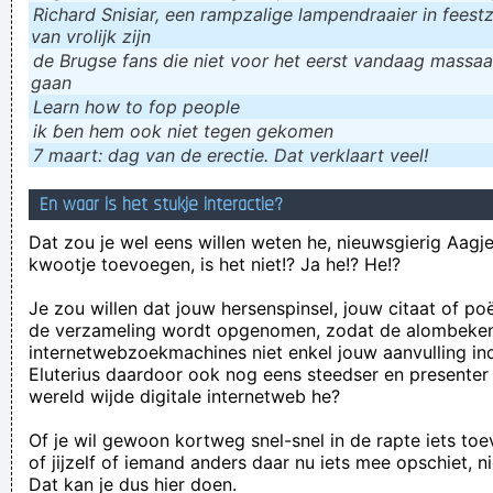
Richard Snisiar, een rampzalige lampendraaier in feestz
van vrolijk zijn
de Brugse fans die niet voor het eerst vandaag massaal
gaan
Learn how to fop people
ik ɓen hem ook niet tegen gekomen
7 maart: dag van de erectie. Dat verklaart veel!
En waar is het stukje interactie?
Dat zou je wel eens willen weten he, nieuwsgierig Aagje!
kwootje toevoegen, is het niet!? Ja he!? He!?
Je zou willen dat jouw hersenspinsel, jouw citaat of po
de verzameling wordt opgenomen, zodat de alombeke
internetwebzoekmachines niet enkel jouw aanvulling in
Eluterius daardoor ook nog eens steedser en presenter
wereld wijde digitale internetweb he?
Of je wil gewoon kortweg snel-snel in de rapte iets to
of jijzelf of iemand anders daar nu iets mee opschiet, n
Dat kan je dus hier doen.