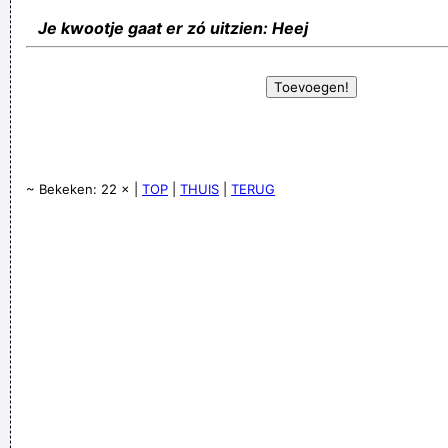
Je kwootje gaat er zó uitzien: Heej
~ Bekeken: 22 × |
TOP
|
THUIS
|
TERUG