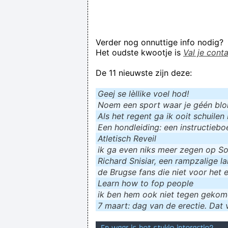
Verder nog onnuttige info nodig?
Het oudste kwootje is
Val je cont
De 11 nieuwste zijn deze:
Geej se lèllike voel hod!
Noem een sport waar je géén blokf
Als het regent ga ik ooit schuilen 
Een hondleiding: een instructieboe
Atletisch Reveil
ik ga even niks meer zegen op Soc
Richard Snisiar, een rampzalige la
de Brugse fans die niet voor het 
Learn how to fop people
ik ɓen hem ook niet tegen geko
7 maart: dag van de erectie. Dat v