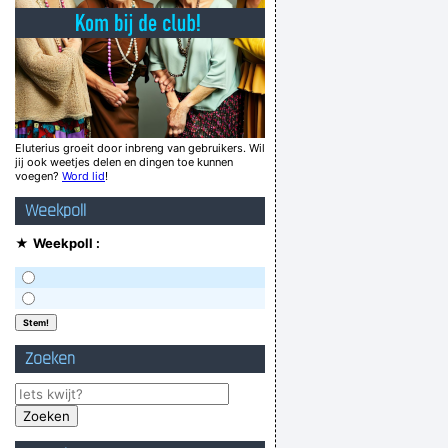
rg, Iets, Bitje, Malamut, Warlockje, Wieieie,
Fieke, Daqu, Boeteling
ten stonden bekend om hun broekeloosheid
Thanks, my grandma didn’t stand a chance
beter een goede buur dan hoge huur
Eluterius groeit door inbreng van gebruikers. Wil
jij ook weetjes delen en dingen toe kunnen
Hoe bouw je een verkoopgesprek logich op?
voegen?
Word lid
!
Woord van het jaar 2006: RUBBERKUTTEN
Weekpoll
 begrip hebben voor gelovigen dan andersom
★
Weekpoll :
Verknoei je tijd op een nuttige manier!
Geej se lèllike voel hod!
Zoeken