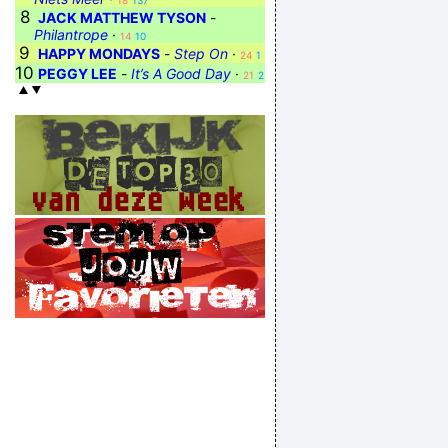
18
137
8
JACK MATTHEW TYSON
-
Philantrope
·
14
10
9
HAPPY MONDAYS
-
Step On
·
24
1
10
PEGGY LEE
-
It’s A Good Day
·
21
2