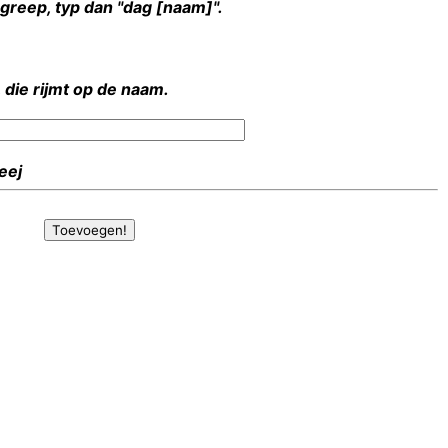
rgreep, typ dan "dag [naam]".
 die rijmt op de naam.
Heej