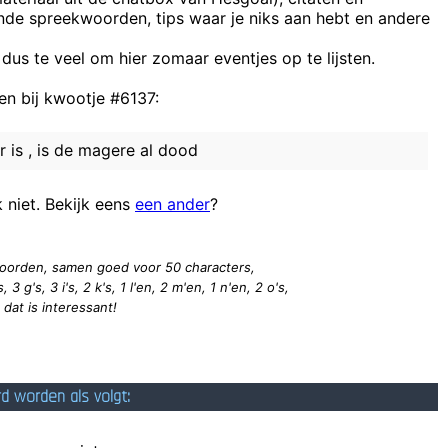
ende spreekwoorden, tips waar je niks aan hebt en andere
 GoeBezig, Pilske, Fatman, Metal, |ronneke, Loesz, Prakkie, Eric, Marbu
 dus te veel om hier zomaar eventjes op te lijsten.
De sanskulot
n bij kwootje #6137:
 is , is de magere al dood
k niet. Bekijk eens
een ander
?
Toch opmerkelijk dat atheïsten meer respect en
1 woorden, samen goed voor 50
characters
,
 3 g's, 3 i's, 2 k's, 1 l'en, 2 m'en, 1 n'en, 2 o's,
n dat is interessant!
rd worden als volgt: