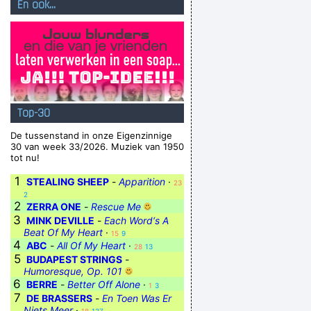
En ook...
Top-30
De tussenstand in onze Eigenzinnige
30 van week 33/2026. Muziek van 1950
tot nu!
1
STEALING SHEEP
-
Apparition
·
23
2
2
ZERRA ONE
-
Rescue Me
3
MINK DEVILLE
-
Each Word‘s A
Beat Of My Heart
·
15
9
4
ABC
-
All Of My Heart
·
28
13
5
BUDAPEST STRINGS
-
Humoresque, Op. 101
6
BERRE
-
Better Off Alone
·
1
3
7
DE BRASSERS
-
En Toen Was Er
Niets Meer
·