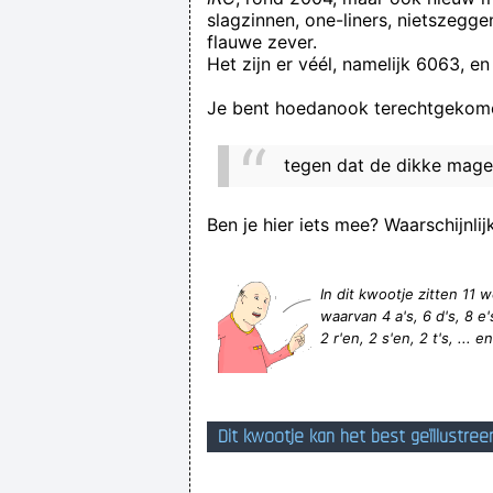
slagzinnen, one-liners, nietszegg
Deesse, Karma, Anne, Swentel, Zeep,
flauwe zever.
Het zijn er véél, namelijk 6063, en
Je bent hoedanook terechtgekome
tegen dat de dikke mager
Ben je hier iets mee? Waarschijnlij
In dit kwootje zitten 1
waarvan 4 a's, 6 d's, 8 e's,
2 r'en, 2 s'en, 2 t's, ... e
Dit kwootje kan het best geïllustree