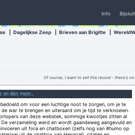
Info
Bijslui
se
|
Dagelijkse Zeep
|
Brieven aan Brigitte
|
Wereld
Of course, I want to sell this record - there's n
s en dies meer...
beter 
n bedoeld om voor een luchtige noot te zorgen, om je te
Easy / Normal / Ha
de war te brengen en uiteraard om je tijd te verknoeien.
na mijn optreden k
oorlopers van deze webstek, sommige kwootjes zitten al
e! De verzameling werd en wordt gaandeweg aangevuld en
 invoeren uit fora en chatboxen (zelfs nog van #humo op
Klopte flikken. En dan verschieten ze 
teriaal uit de chatbox van Hesgoal), citaten en