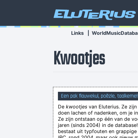
Eluterius
Links
|
WorldMusicDataba
Kwootjes
Een pak flauwekul, poëzie, taalkemel
De
kwootjes
van Eluterius. Ze zij
doen lachen of nadenken, om je in 
Ze zijn ontstaan op één van de v
jaren (sinds 2004) in de databas
bestaat uit typfouten en grappige
IRC
, rond 2004, maar ook nieuw ma