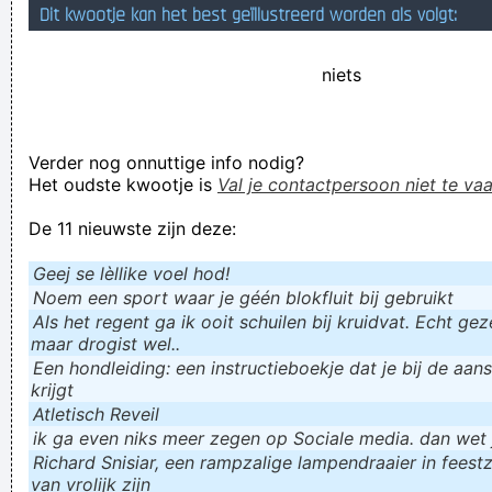
Dit kwootje kan het best geïllustreerd worden als volgt:
wenkbrauwen
Verknoei je tijd op een nuttige manier!
niets
Geej se lèllike voel hod!
Verder nog onnuttige info nodig?
Het oudste kwootje is
Val je contactpersoon niet te vaa
De 11 nieuwste zijn deze:
Geej se lèllike voel hod!
Noem een sport waar je géén blokfluit bij gebruikt
Als het regent ga ik ooit schuilen bij kruidvat. Echt gezel
maar drogist wel..
Een hondleiding: een instructieboekje dat je bij de aan
krijgt
Atletisch Reveil
ik ga even niks meer zegen op Sociale media. dan wet ju
Richard Snisiar, een rampzalige lampendraaier in feestz
van vrolijk zijn