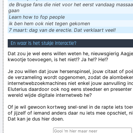
de Brugse fans die niet voor het eerst vandaag massaal
gaan
Learn how to fop people
ik ɓen hem ook niet tegen gekomen
7 maart: dag van de erectie. Dat verklaart veel!
En waar is het stukje interactie?
Dat zou je wel eens willen weten he, nieuwsgierig Aagje!
kwootje toevoegen, is het niet!? Ja he!? He!?
Je zou willen dat jouw hersenspinsel, jouw citaat of po
de verzameling wordt opgenomen, zodat de alombeke
internetwebzoekmachines niet enkel jouw aanvulling in
Eluterius daardoor ook nog eens steedser en presenter
wereld wijde digitale internetweb he?
Of je wil gewoon kortweg snel-snel in de rapte iets to
of jijzelf of iemand anders daar nu iets mee opschiet, n
Dat kan je dus hier doen.