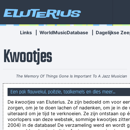
Eluterius
Links
|
WorldMusicDatabase
|
Dagelijkse Zee
Kwootjes
The Memory Of Things Gone Is Important To A Jazz Musician
Things Like Old Folks Singing In The Moonlight In The Back
Een pak flauwekul, poëzie, taalkemels en dies meer...
Yard On A Hot Night Or Something Said Long Ago
~ Louis
De
kwootjes
van Eluterius. Ze zijn bedoeld om voor een
Armstrong
zorgen, om je te doen lachen of nadenken, om je in de
Maar, goed neiuws: wodka en gin bevatten een laag
uiteraard om je tijd te verknoeien. Ze zijn ontstaan op 
voorlopers van deze webstek, sommige kwootjes zitten 
histaminegehalte
2004) in de database! De verzameling werd en wordt
Ploenk! Wat viel daar, oom Donald?