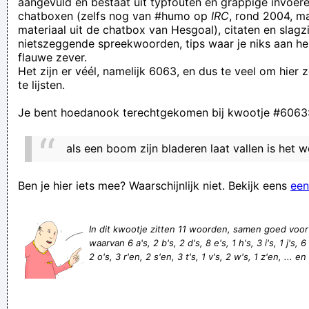
aangevuld en bestaat uit typfouten en grappige invoere
chatboxen (zelfs nog van #humo op
IRC
, rond 2004, m
Zimmy Chamin, de vrouw die als eerste het kanaal overzwom
materiaal uit de chatbox van Hesgoal), citaten en slagzi
in een zelfgebreid duikerspak, is afgelopen donderdag
nietszeggende spreekwoorden, tips waar je niks aan he
flauwe zever.
gefotografeerd in een génante situatie
Het zijn er véél, namelijk 6063, en dus te veel om hier
Ik moet nu niet kakken.
te lijsten.
Pierre heeft gisteren aan de schoolsoort een pakje gevonden
Je bent hoedanook terechtgekomen bij kwootje #6063
Daarom ben ik coorstabder voor een rijvaardigheidsprief
vanaf 50+...
als een boom zijn bladeren laat vallen is het w
neuken is belachelijk
Frans, Duijts, Engels
Ben je hier iets mee? Waarschijnlijk niet. Bekijk eens
een
De verpleger zag HET VERBAND niet
kwak zei de kikker toen hij klaarkwam
In dit kwootje zitten 11 woorden, samen goed voo
waarvan 6 a's, 2 b's, 2 d's, 8 e's, 1 h's, 3 i's, 1 j's, 6
met je mond vol tandpasta staan
2 o's, 3 r'en, 2 s'en, 3 t's, 1 v's, 2 w's, 1 z'en, ... e
En wat hebben we vandaag geleerd? Ten eerste 'T IS
ALBERTOOOO
vensterbanken vechtersbazen, werkonbekwame