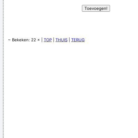
~ Bekeken: 22 × |
TOP
|
THUIS
|
TERUG