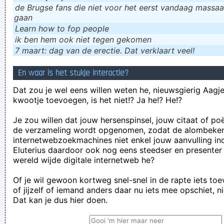
de Brugse fans die niet voor het eerst vandaag massaal
gaan
Learn how to fop people
ik ɓen hem ook niet tegen gekomen
7 maart: dag van de erectie. Dat verklaart veel!
En waar is het stukje interactie?
Dat zou je wel eens willen weten he, nieuwsgierig Aagje!
kwootje toevoegen, is het niet!? Ja he!? He!?
Je zou willen dat jouw hersenspinsel, jouw citaat of po
de verzameling wordt opgenomen, zodat de alombeke
internetwebzoekmachines niet enkel jouw aanvulling in
Eluterius daardoor ook nog eens steedser en presenter
wereld wijde digitale internetweb he?
Of je wil gewoon kortweg snel-snel in de rapte iets to
of jijzelf of iemand anders daar nu iets mee opschiet, n
Dat kan je dus hier doen.