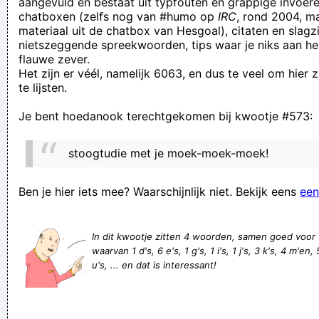
aangevuld en bestaat uit typfouten en grappige invoere
chatboxen (zelfs nog van #humo op
IRC
, rond 2004, m
clean
materiaal uit de chatbox van Hesgoal), citaten en slagzi
Ah, Satan sees Natasha!
nietszeggende spreekwoorden, tips waar je niks aan he
flauwe zever.
mijn moeder zoekt een schoondochter
Het zijn er véél, namelijk 6063, en dus te veel om hier
La muerte de una mascota es tan dolorosa como despedir a
te lijsten.
un ser querido, según la psicología
Je bent hoedanook terechtgekomen bij kwootje #573:
moot ich op dei site goan kieke zieker
Nogmaal het bewijs dat met gewoon te gaan werken je niet
stoogtudie met je moek-moek-moek!
kunt rijd worden.
Hi!? Topnewsagency is here.I have been working with a team
Ben je hier iets mee? Waarschijnlijk niet. Bekijk eens
een
of professionals for 5 years. I am highly Professional in Press
release writing. I can Dist
In dit kwootje zitten 4 woorden, samen goed voor
waarvan 1 d's, 6 e's, 1 g's, 1 i's, 1 j's, 3 k's, 4 m'en, 
Iemand een koekje voor het bloeden geven
u's, ... en dat is interessant!
Grienda woonde op haar tweeënveertigste nog steeds thuis.
En om het 'kind zijn' wat extra te onderstrepen, speelde ze
trampoline op bed