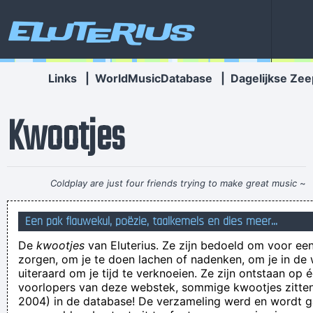
Eluterius
Links
|
WorldMusicDatabase
|
Dagelijkse Zee
Kwootjes
Coldplay are just four friends trying to make great music
~
Will Champion
Een pak flauwekul, poëzie, taalkemels en dies meer...
De ongestelde vraag vloog door het klaslokaal
De
kwootjes
van Eluterius. Ze zijn bedoeld om voor een
... Je voelt je thúis!
zorgen, om je te doen lachen of nadenken, om je in de
I noticed on my bottle of shampoo the instructions "lather,
uiteraard om je tijd te verknoeien. Ze zijn ontstaan op 
voorlopers van deze webstek, sommige kwootjes zitten 
rince, repeat" - could someone tell me when to stop? I have
2004) in de database! De verzameling werd en wordt
been washing my hair for three weeks now, surely it must be