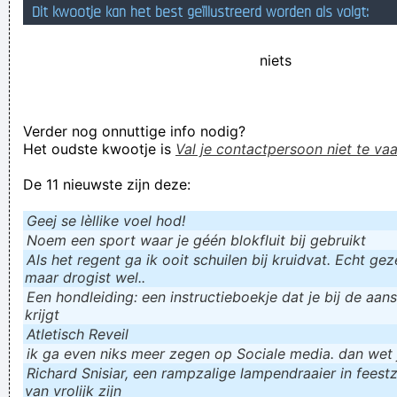
Dit kwootje kan het best geïllustreerd worden als volgt:
Tijdens de modeweek van Parijs is dinsdag opschudding
ontstaan nadat klimaatactivisten tijdens de modeshow de
niets
catwalk waren opgelopen: Times the fashionweek from Paris
is tuesday upshaking untstand after climate activists times
Verder nog onnuttige info nodig?
the fashionshow the katwandel were upgerand
Het oudste kwootje is
Val je contactpersoon niet te vaa
als er met modder wordt gegooid moet men zich bukken
De 11 nieuwste zijn deze:
Verknoei je tijd op een nuttige manier!
Geej se lèllike voel hod!
Geej se lèllike voel hod!
Noem een sport waar je géén blokfluit bij gebruikt
Als het regent ga ik ooit schuilen bij kruidvat. Echt gezel
maar drogist wel..
Een hondleiding: een instructieboekje dat je bij de aan
krijgt
Atletisch Reveil
ik ga even niks meer zegen op Sociale media. dan wet ju
Richard Snisiar, een rampzalige lampendraaier in feestz
van vrolijk zijn