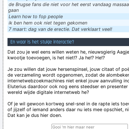
de Brugse fans die niet voor het eerst vandaag massaal
gaan
Learn how to fop people
ik ɓen hem ook niet tegen gekomen
7 maart: dag van de erectie. Dat verklaart veel!
En waar is het stukje interactie?
Dat zou je wel eens willen weten he, nieuwsgierig Aagje!
kwootje toevoegen, is het niet!? Ja he!? He!?
Je zou willen dat jouw hersenspinsel, jouw citaat of po
de verzameling wordt opgenomen, zodat de alombeke
internetwebzoekmachines niet enkel jouw aanvulling in
Eluterius daardoor ook nog eens steedser en presenter
wereld wijde digitale internetweb he?
Of je wil gewoon kortweg snel-snel in de rapte iets to
of jijzelf of iemand anders daar nu iets mee opschiet, n
Dat kan je dus hier doen.