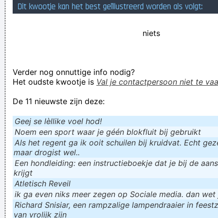
Dit kwootje kan het best geïllustreerd worden als volgt:
Jason you might be able to help me out here.. why is it as
soon as you see someone in the comments s
niets
Verknoei je tijd op een nuttige manier!
Geej se lèllike voel hod!
Verder nog onnuttige info nodig?
Het oudste kwootje is
Val je contactpersoon niet te vaa
De 11 nieuwste zijn deze:
Geej se lèllike voel hod!
Noem een sport waar je géén blokfluit bij gebruikt
Als het regent ga ik ooit schuilen bij kruidvat. Echt gezel
maar drogist wel..
Een hondleiding: een instructieboekje dat je bij de aan
krijgt
Atletisch Reveil
ik ga even niks meer zegen op Sociale media. dan wet ju
Richard Snisiar, een rampzalige lampendraaier in feestz
van vrolijk zijn