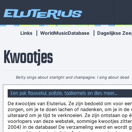
Eluterius
Links
|
WorldMusicDatabase
|
Dagelijkse Zee
Kwootjes
Betty sings about starlight and champagne. I sing about dead
rabbits and blow jobs. When I say music is violence, she says
Een pak flauwekul, poëzie, taalkemels en dies meer...
it´s love; when I say it´s math, she says it´s tap dancing.
~
De
kwootjes
van Eluterius. Ze zijn bedoeld om voor een
Kristin Hersh
zorgen, om je te doen lachen of nadenken, om je in de
Doos deze oven
uiteraard om je tijd te verknoeien. Ze zijn ontstaan op 
voorlopers van deze webstek, sommige kwootjes zitten 
Dat ze kapotvallen! That they off fuck!
2004) in de database! De verzameling werd en wordt
De vijfde golf, de tiende wolf