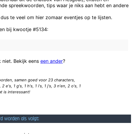
ende spreekwoorden, tips waar je niks aan hebt en andere
 zul jij NOOIT last van gaan krijgen... Iets wat je niet hebt (werkende he
 dus te veel om hier zomaar eventjes op te lijsten.
Liever HOOGGEVOELI
n bij kwootje #5134:
dachap verzoek sturen dan reagere er paar wel en praar niet zo vaag w
st
je moeder riep nog: ´Tr
Kijk wat ik met mijn muis doe... Je 
k niet. Bekijk eens
een ander
?
www.lan-Vision.
Why should you only use 239 beans in bean soup? Beca
 woorden, samen goed voor 23
characters
,
2 e's, 1 g's, 1 h's, 1 i's, 1 j's, 3 n'en, 2 o's, 1
dat is interessant!
rd worden als volgt: