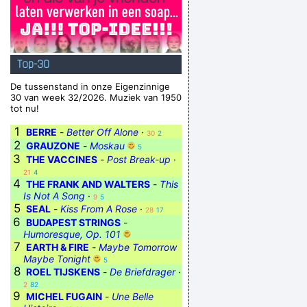
Top-30
De tussenstand in onze Eigenzinnige
30 van week 32/2026. Muziek van 1950
tot nu!
1
BERRE
-
Better Off Alone
·
30
2
2
GRAUZONE
-
Moskau
5
3
THE VACCINES
-
Post Break-up
·
21
4
4
THE FRANK AND WALTERS
-
This
Is Not A Song
·
9
5
5
SEAL
-
Kiss From A Rose
·
28
17
6
BUDAPEST STRINGS
-
Humoresque, Op. 101
7
EARTH & FIRE
-
Maybe Tomorrow
Maybe Tonight
5
8
ROEL TIJSKENS
-
De Briefdrager
·
2
82
9
MICHEL FUGAIN
-
Une Belle