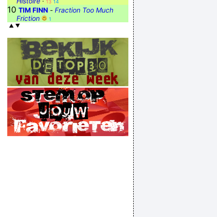
Histoire
·
13
14
10
TIM FINN
-
Fraction Too Much
Friction
1