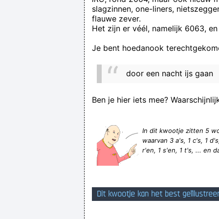
slagzinnen, one-liners, nietszegg
Wat " jong dementie " betreft... Daar
flauwe zever.
Het zijn er véél, namelijk 6063, en
Je bent hoedanook terechtgekome
Waarom zijn mensen die eerst vrien
door een nacht ijs gaan
Ben je hier iets mee? Waarschijnlij
In dit kwootje zitten 5
waarvan 3 a's, 1 c's, 1 d's, 
r'en, 1 s'en, 1 t's, ... en 
Dit kwootje kan het best geïllustree