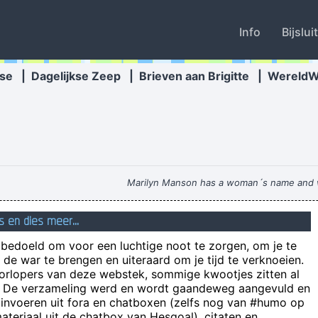
Info
Bijslui
se
|
Dagelijkse Zeep
|
Brieven aan Brigitte
|
Wereld
Marilyn Manson has a woman´s name and w
kraait de haan niet bij ochte
s en dies meer...
Ik kan grotverdoeme mijn onzic
n bedoeld om voor een luchtige noot te zorgen, om je te
we proestten het uit t
de war te brengen en uiteraard om je tijd te verknoeien.
...en dat los je dan maar op door maar wat met paaseier
oorlopers van deze webstek, sommige kwootjes zitten al
e! De verzameling werd en wordt gaandeweg aangevuld en
als je snel genoeg rijdt kun je zo snel
 invoeren uit fora en chatboxen (zelfs nog van #humo op
teriaal uit de chatbox van Hesgoal), citaten en