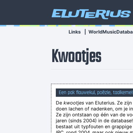
Eluterius
Links
|
WorldMusicDataba
Kwootjes
Een pak flauwekul, poëzie, taalkemel
De
kwootjes
van Eluterius. Ze zij
doen lachen of nadenken, om je in 
Ze zijn ontstaan op één van de v
jaren (sinds 2004) in de databas
bestaat uit typfouten en grappige
IRC
, rond 2004, maar ook nieuw ma