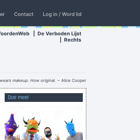
ter
Contact
Log in / Word lid
WoordenWeb
|
De Verboden Lijst
|
Rechts
ears makeup. How original.
~ Alice Cooper
ndrood , krijgen we regen of is de haan dood
Doe mee!
htbare hoorapparaten niet meer terugvinden
oen we de stand bekeken na de 13e speeldag
en te gaan gooien, of hoe moet ik het zien!?
 overkop gaan dat het dak de grond nier raakt
클라우드웨이즈 결제은 컨테이너, 쿠버네티&#