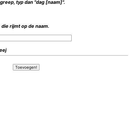
rgreep, typ dan "dag [naam]".
 die rijmt op de naam.
Heej