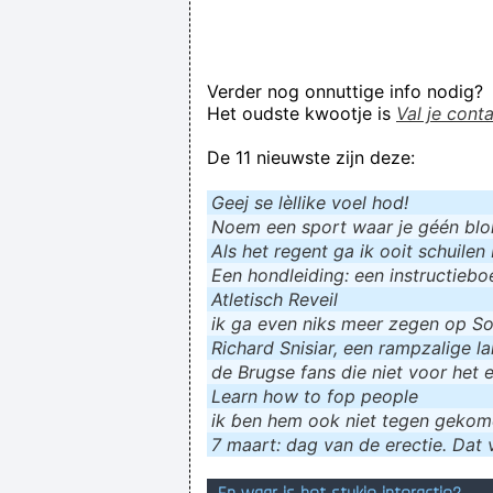
Verder nog onnuttige info nodig?
Het oudste kwootje is
Val je cont
De 11 nieuwste zijn deze:
Geej se lèllike voel hod!
Noem een sport waar je géén blokf
Als het regent ga ik ooit schuilen 
Een hondleiding: een instructieboe
Atletisch Reveil
ik ga even niks meer zegen op Soc
Richard Snisiar, een rampzalige la
de Brugse fans die niet voor het 
Learn how to fop people
ik ɓen hem ook niet tegen geko
7 maart: dag van de erectie. Dat v