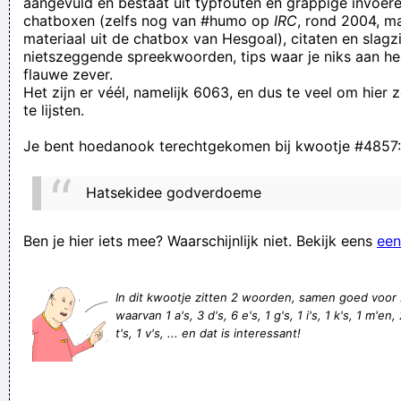
aangevuld en bestaat uit typfouten en grappige invoere
chatboxen (zelfs nog van #humo op
IRC
, rond 2004, m
out to laughing?
materiaal uit de chatbox van Hesgoal), citaten en slagzi
wie het kleine niet eert is vaak gefrusteerd
nietszeggende spreekwoorden, tips waar je niks aan he
flauwe zever.
Vertrouw niet op de mooie woorden, velen hebben suiker in
Het zijn er véél, namelijk 6063, en dus te veel om hier
de mond en vergif in het hart
te lijsten.
Ik had wekenlang geoefend op mijn serenade, maar ik was
Je bent hoedanook terechtgekomen bij kwootje #4857:
vegeten dat ze in een vochtig kraakpand woonde. Bijgevolg
was mijn gitaar niet voldoende geacclimatiseerd en klonk ze
Hatsekidee godverdoeme
heel vals :'(
het paard over de kar tillen
Ben je hier iets mee? Waarschijnlijk niet. Bekijk eens
een
Damn you, vile woman! You´ ve impeded my work since the
day I escaped from your wretched womb!
In dit kwootje zitten 2 woorden, samen goed voor
waarvan 1 a's, 3 d's, 6 e's, 1 g's, 1 i's, 1 k's, 1 m'en, 
En de kopbal van Samatta was van te dichtbij en Trossard van
t's, 1 v's, ... en dat is interessant!
te ver geshot dus brugge moest eigelijk 0-1 gewonne
hebben als we eerlijk zijn...
in het oortje nemen