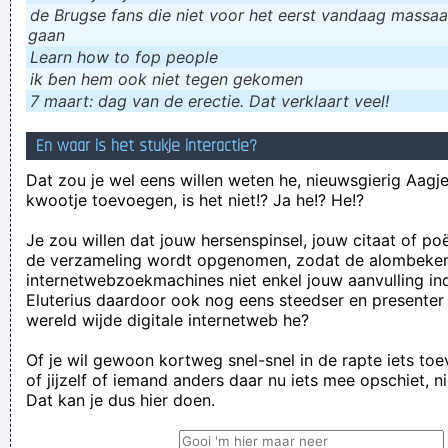
de Brugse fans die niet voor het eerst vandaag massaal
gaan
Learn how to fop people
ik ɓen hem ook niet tegen gekomen
7 maart: dag van de erectie. Dat verklaart veel!
En waar is het stukje interactie?
Dat zou je wel eens willen weten he, nieuwsgierig Aagje!
kwootje toevoegen, is het niet!? Ja he!? He!?
Je zou willen dat jouw hersenspinsel, jouw citaat of po
de verzameling wordt opgenomen, zodat de alombeke
internetwebzoekmachines niet enkel jouw aanvulling in
Eluterius daardoor ook nog eens steedser en presenter
wereld wijde digitale internetweb he?
Of je wil gewoon kortweg snel-snel in de rapte iets to
of jijzelf of iemand anders daar nu iets mee opschiet, n
Dat kan je dus hier doen.