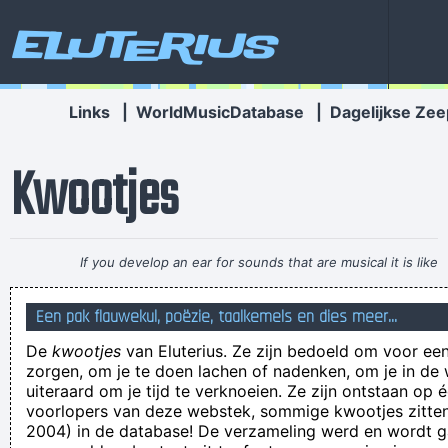
Eluterius
Links
|
WorldMusicDatabase
|
Dagelijkse Zee
Kwootjes
If you develop an ear for sounds that are musical it is like
developing an ego. You begin to refuse sounds that are not
Een pak flauwekul, poëzie, taalkemels en dies meer...
musical and that way cut yourself off from a good deal of
De
kwootjes
van Eluterius. Ze zijn bedoeld om voor een
experience.
~ John Cage
zorgen, om je te doen lachen of nadenken, om je in de
Maar als bazenbeffer wil jij de achtergrond van dat
uiteraard om je tijd te verknoeien. Ze zijn ontstaan op 
voorlopers van deze webstek, sommige kwootjes zitten 
parasietendom natuurlijk buiten beeld houden?
2004) in de database! De verzameling werd en wordt
Je zit me toch niet uit te lachen? - You sit me although not