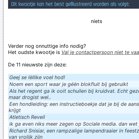
Dit kwootje kan het best geïllustreerd worden als volgt:
Tijdens de coronaperiode hebben we zo vaak zonder volk in
het stadion moet spelen. Om dit dan nu te zien, dat is
niets
bijzonder triest
Alles is legaal. Totdat iedereen het begint te doen.
Verder nog onnuttige info nodig?
Leningen voor lenige leerlingen
Het oudste kwootje is
Val je contactpersoon niet te vaa
let's do damnation
De 11 nieuwste zijn deze:
Verknoei je tijd op een nuttige manier!
Geej se lèllike voel hod!
Geej se lèllike voel hod!
Noem een sport waar je géén blokfluit bij gebruikt
Als het regent ga ik ooit schuilen bij kruidvat. Echt gezel
maar drogist wel..
Een hondleiding: een instructieboekje dat je bij de aan
krijgt
Atletisch Reveil
ik ga even niks meer zegen op Sociale media. dan wet ju
Richard Snisiar, een rampzalige lampendraaier in feestz
van vrolijk zijn