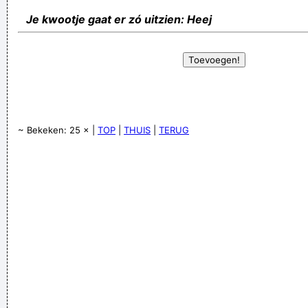
Je kwootje gaat er zó uitzien: Heej
~ Bekeken: 25 × |
TOP
|
THUIS
|
TERUG