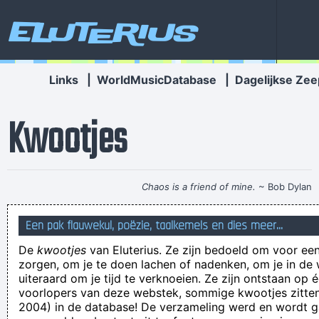
Eluterius
Links
|
WorldMusicDatabase
|
Dagelijkse Zee
Kwootjes
Chaos is a friend of mine.
~ Bob Dylan
Sindie Verderp, een platte-aarde-aanhangster uit
Een pak flauwekul, poëzie, taalkemels en dies meer...
Hondscloote, heeft onlangs een cursus "Onsuccesvol
De
kwootjes
van Eluterius. Ze zijn bedoeld om voor een
cursussen volgen" gevolgd. Niet geslaagd helaas.
zorgen, om je te doen lachen of nadenken, om je in de
Zeehond? Waar is je zeemand dan?
uiteraard om je tijd te verknoeien. Ze zijn ontstaan op 
voorlopers van deze webstek, sommige kwootjes zitten 
Een echte man is hooligan
2004) in de database! De verzameling werd en wordt
op een marmeren matras lig je harder dan in een moeras