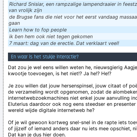
Richard Snisiar, een rampzalige lampendraaier in feestz
van vrolijk zijn
de Brugse fans die niet voor het eerst vandaag massaal
gaan
Learn how to fop people
ik ɓen hem ook niet tegen gekomen
7 maart: dag van de erectie. Dat verklaart veel!
En waar is het stukje interactie?
Dat zou je wel eens willen weten he, nieuwsgierig Aagje!
kwootje toevoegen, is het niet!? Ja he!? He!?
Je zou willen dat jouw hersenspinsel, jouw citaat of po
de verzameling wordt opgenomen, zodat de alombeke
internetwebzoekmachines niet enkel jouw aanvulling in
Eluterius daardoor ook nog eens steedser en presenter
wereld wijde digitale internetweb he?
Of je wil gewoon kortweg snel-snel in de rapte iets to
of jijzelf of iemand anders daar nu iets mee opschiet, n
Dat kan je dus hier doen.