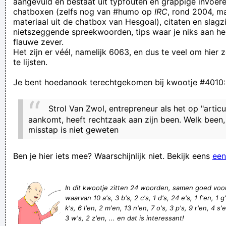
aangevuld en bestaat uit typfouten en grappige invoere
chatboxen (zelfs nog van #humo op
IRC
, rond 2004, m
Urinoir zijn hier de toiletten? Quoiblief?
materiaal uit de chatbox van Hesgoal), citaten en slagzi
U vindt dat we tijd en webruimte verknoeien? Wij ook, dus
nietszeggende spreekwoorden, tips waar je niks aan he
flauwe zever.
dat zit wel snor!
Het zijn er véél, namelijk 6063, en dus te veel om hier
Heeft er iemand toevallig nog iemand een zeef die ik ff mag
te lijsten.
lenen?
Je bent hoedanook terechtgekomen bij kwootje #4010:
Toen Jezus over het water liep was het hartje winter.
God en de duivel bestaan enkel in de hoofden van degenen
Strol Van Zwol, entrepreneur als het op "artic
die er bang voor zijn.
aankomt, heeft rechtzaak aan zijn been. Welk been
misstap is niet geweten
Heej dag Roel er zit een hond op jouw stoel! Heej ja heej ja
hooow!
Ben je hier iets mee? Waarschijnlijk niet. Bekijk eens
een
Ah, Satan sees Natasha!
Tijdens de zedenlessen zaten er zeedelicatessen tussen
In dit kwootje zitten 24 woorden, samen goed voo
onze tassen
waarvan 10 a's, 3 b's, 2 c's, 1 d's, 24 e's, 1 f'en, 1 g's
k's, 6 l'en, 2 m'en, 13 n'en, 7 o's, 3 p's, 9 r'en, 4 s'en
is er avondrood gaan morgen de vrouwkes bloot
3 w's, 2 z'en, ... en dat is interessant!
Verknoei je tijd op een nuttige manier!