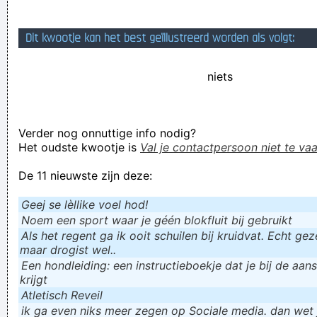
Geej se lèllike voel hod!
Dit kwootje kan het best geïllustreerd worden als volgt:
niets
Verder nog onnuttige info nodig?
Het oudste kwootje is
Val je contactpersoon niet te vaa
De 11 nieuwste zijn deze:
Geej se lèllike voel hod!
Noem een sport waar je géén blokfluit bij gebruikt
Als het regent ga ik ooit schuilen bij kruidvat. Echt gezel
maar drogist wel..
Een hondleiding: een instructieboekje dat je bij de aan
krijgt
Atletisch Reveil
ik ga even niks meer zegen op Sociale media. dan wet ju