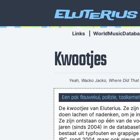
Eluterius
Links
|
WorldMusicDataba
Kwootjes
Yeah, Wacko Jacko, Where Did That 
Een pak flauwekul, poëzie, taalkemel
De
kwootjes
van Eluterius. Ze zij
doen lachen of nadenken, om je in 
Ze zijn ontstaan op één van de v
jaren (sinds 2004) in de databas
bestaat uit typfouten en grappige
IRC
, rond 2004, maar ook nieuw ma