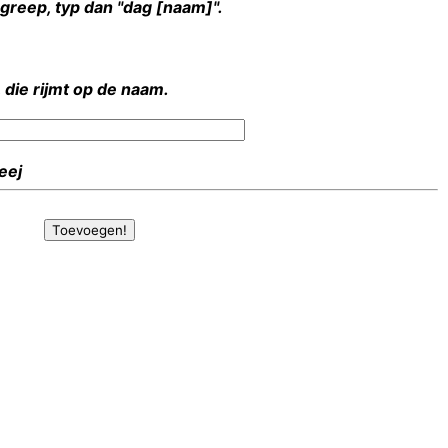
rgreep, typ dan "dag [naam]".
 die rijmt op de naam.
Heej