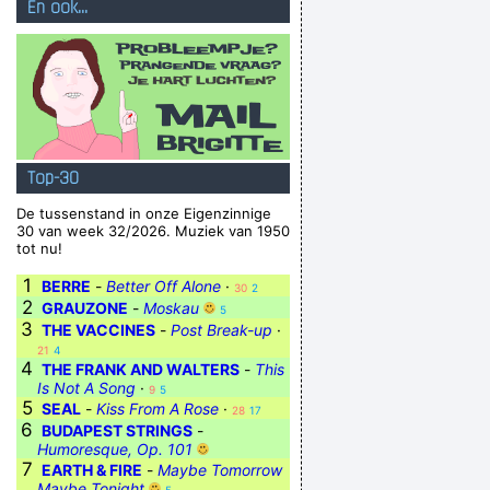
En ook...
Top-30
De tussenstand in onze Eigenzinnige
30 van week 32/2026. Muziek van 1950
tot nu!
1
BERRE
-
Better Off Alone
·
30
2
2
GRAUZONE
-
Moskau
5
3
THE VACCINES
-
Post Break-up
·
21
4
4
THE FRANK AND WALTERS
-
This
Is Not A Song
·
9
5
5
SEAL
-
Kiss From A Rose
·
28
17
6
BUDAPEST STRINGS
-
Humoresque, Op. 101
7
EARTH & FIRE
-
Maybe Tomorrow
Maybe Tonight