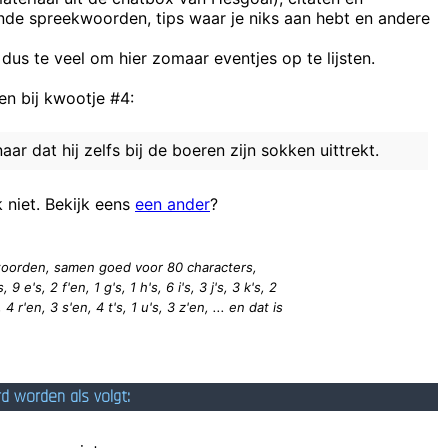
ende spreekwoorden, tips waar je niks aan hebt en andere
ngen gekennzeichneter Teil einer Fahrbahn für den Verkehr in einer R
 dus te veel om hier zomaar eventjes op te lijsten.
n bij kwootje #4:
r zijn van die mensen die een film seconde per seconde ontleden om uw
er avec l'état actuel des choses. Parfois, de bonnes choses arrivent 
ar dat hij zelfs bij de boeren zijn sokken uittrekt.
Mag echt wel eens zwaar geblesseerd raken voor zijn ma
k niet. Bekijk eens
een ander
?
Soms maakt ge de verkeerde keuzes en dan is voorbij. Koest
5 woorden, samen goed voor 80
characters
,
 9 e's, 2 f'en, 1 g's, 1 h's, 6 i's, 3 j's, 3 k's, 2
 4 r'en, 3 s'en, 4 t's, 1 u's, 3 z'en, ... en dat is
rd worden als volgt: