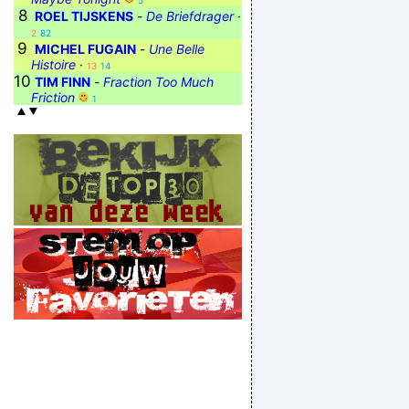
5
8
ROEL TIJSKENS
-
De Briefdrager
·
2
82
9
MICHEL FUGAIN
-
Une Belle
Histoire
·
13
14
10
TIM FINN
-
Fraction Too Much
Friction
1