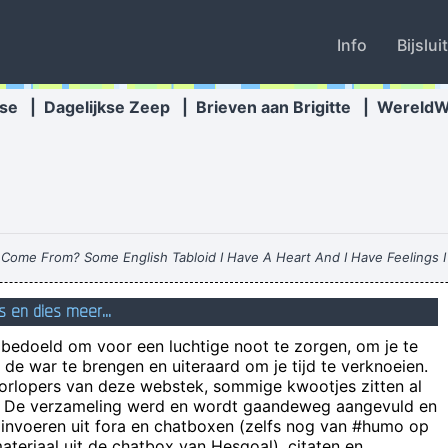
Info
Bijslui
se
|
Dagelijkse Zeep
|
Brieven aan Brigitte
|
Wereld
Come From? Some English Tabloid I Have A Heart And I Have Feelings I
s en dies meer...
n bedoeld om voor een luchtige noot te zorgen, om je te
U vindt dat we tijd en webruimt
de war te brengen en uiteraard om je tijd te verknoeien.
Lui
oorlopers van deze webstek, sommige kwootjes zitten al
e! De verzameling werd en wordt gaandeweg aangevuld en
 invoeren uit fora en chatboxen (zelfs nog van #humo op
Als we geen elektriciteit hadden, dan moeste
teriaal uit de chatbox van Hesgoal), citaten en