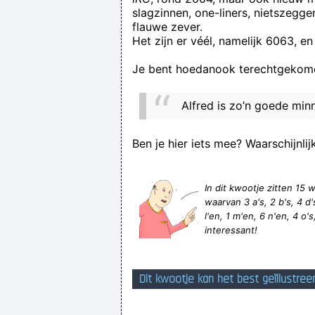
slagzinnen, one-liners, nietszegg
durch entsprechende Markieru
flauwe zever.
Het zijn er véél, namelijk 6063, en
Je bent hoedanook terechtgekome
E
Vous ne devriez pas vous décourag
Alfred is zo’n goede minna
Ben je hier iets mee? Waarschijnlij
In dit kwootje zitten 1
waarvan 3 a's, 2 b's, 4 d's,
l'en, 1 m'en, 6 n'en, 4 o's,
interessant!
Dit kwootje kan het best geïllustree