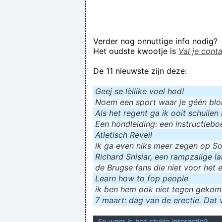
Verder nog onnuttige info nodig?
Het oudste kwootje is
Val je cont
De 11 nieuwste zijn deze:
Geej se lèllike voel hod!
Noem een sport waar je géén blokf
Als het regent ga ik ooit schuilen 
Een hondleiding: een instructieboe
Atletisch Reveil
ik ga even niks meer zegen op Soc
Richard Snisiar, een rampzalige la
de Brugse fans die niet voor het 
Learn how to fop people
ik ɓen hem ook niet tegen geko
7 maart: dag van de erectie. Dat v