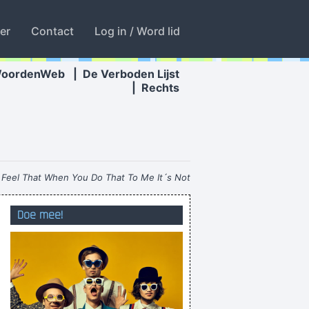
ter
Contact
Log in / Word lid
WoordenWeb
|
De Verboden Lijst
|
Rechts
 Feel That When You Do That To Me It´s Not
Nice
~ Michael Jackson
Doe mee!
Tonijn konijn komijn koolmijn
e verknoeien? Wij ook, dus dat zit wel snor!
ster naar ons, je leert misschien nog wat bij!
'k snap et ni?
n we naar de televisie kijken in het donker.