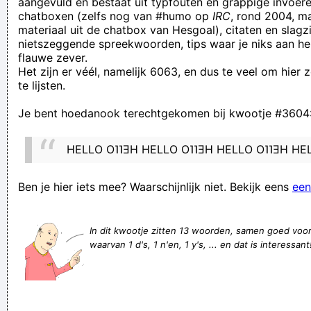
aangevuld en bestaat uit typfouten en grappige invoere
chatboxen (zelfs nog van #humo op
IRC
, rond 2004, m
vandaag moeten doen met twee bussels wortelen en een
materiaal uit de chatbox van Hesgoal), citaten en slagzi
lamsbout.
nietszeggende spreekwoorden, tips waar je niks aan he
flauwe zever.
In tegenstelling tot wat elders op deze site te lezen staat is
Het zijn er véél, namelijk 6063, en dus te veel om hier
het niét beginnen onweren om 17.00. Of toch? Eén slag
te lijsten.
misschien ja, ik heb ALLENSSZSINDTS iets gehoort
Je bent hoedanook terechtgekomen bij kwootje #3604
bij Eleven hebben we nu de Schotse Premier League erbij om
te kijken en dat is top zeg ho ho ho
HELLO O˥˥ƎH HELLO O˥˥ƎH HELLO O˥˥ƎH HE
I am somnabula
Delen is lief! En "Delen is lief!" aan je bericht toevoegen is
Ben je hier iets mee? Waarschijnlijk niet. Bekijk eens
een
belachelijk en afgezaagd!
He's right, air is heavier than sugar. Learned that in chem
In dit kwootje zitten 13 woorden, samen goed voo
waarvan 1 d's, 1 n'en, 1 y's, ... en dat is interessant
class
I don't know from which wood arrows make!
je wordt een echte vent in de shoarmatent
Posterijen en geldoverschrijvend gedrag