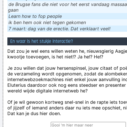
de Brugse fans die niet voor het eerst vandaag massaal
gaan
Learn how to fop people
ik ɓen hem ook niet tegen gekomen
7 maart: dag van de erectie. Dat verklaart veel!
En waar is het stukje interactie?
Dat zou je wel eens willen weten he, nieuwsgierig Aagje!
kwootje toevoegen, is het niet!? Ja he!? He!?
Je zou willen dat jouw hersenspinsel, jouw citaat of po
de verzameling wordt opgenomen, zodat de alombeke
internetwebzoekmachines niet enkel jouw aanvulling in
Eluterius daardoor ook nog eens steedser en presenter
wereld wijde digitale internetweb he?
Of je wil gewoon kortweg snel-snel in de rapte iets to
of jijzelf of iemand anders daar nu iets mee opschiet, n
Dat kan je dus hier doen.