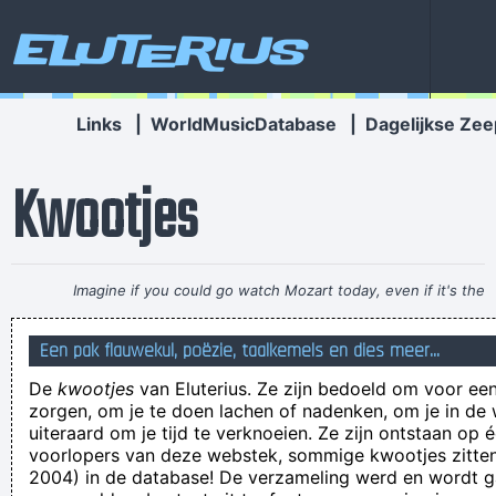
Eluterius
Links
|
WorldMusicDatabase
|
Dagelijkse Zee
Kwootjes
Imagine if you could go watch Mozart today, even if it's the
last, crappiest show he ever played. What a thrill that would
Een pak flauwekul, poëzie, taalkemels en dies meer...
be.
~ Roger Daltrey
De
kwootjes
van Eluterius. Ze zijn bedoeld om voor een
Is er vanavond voetbal op tv? STVV speelt tegen Beveren,
zorgen, om je te doen lachen of nadenken, om je in de
dus nee, er is geen voetbal op tv.
uiteraard om je tijd te verknoeien. Ze zijn ontstaan op 
voorlopers van deze webstek, sommige kwootjes zitten 
Wij zijn dan misschien wel zot, maar jullie ook!!
2004) in de database! De verzameling werd en wordt
Ali Baba vond zo de schat van de 40 rovers, ik heb het