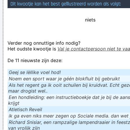
Dit kwootje kan het best geïllustreerd worden als volgt:
Opschortingsmelding. Hallo, We kunnen uw betaling niet voor
de volgende betalingscyclus van uw abonnement hebben.
niets
Daarom hebben we uw lidmaatschap opgeschort. Maar uw
huidige abonnement is actief totdat het afloopt. Uiteraard
Verder nog onnuttige info nodig?
willen we je graag nog een keer zien, klik op onderstaande
Het oudste kwootje is
Val je contactpersoon niet te vaa
link om je gegevens te valideren.
De 11 nieuwste zijn deze:
Opdoffer voor STVV vlak na de rust: Refaelov trapt
Anderlecht vanop de stip op voorsprong. Upduller for STVV
Geej se lèllike voel hod!
flat after the rest: Refaelov stairs Anderlecht fromup the dot
Noem een sport waar je géén blokfluit bij gebruikt
Als het regent ga ik ooit schuilen bij kruidvat. Echt gezel
on frontjump
maar drogist wel..
Verknoei je tijd op een nuttige manier!
Een hondleiding: een instructieboekje dat je bij de aan
krijgt
Geej se lèllike voel hod!
Atletisch Reveil
ik ga even niks meer zegen op Sociale media. dan wet ju
Richard Snisiar, een rampzalige lampendraaier in feestz
van vrolijk zijn