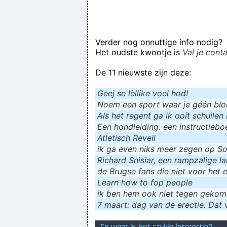
Verder nog onnuttige info nodig?
Het oudste kwootje is
Val je cont
De 11 nieuwste zijn deze:
Geej se lèllike voel hod!
Noem een sport waar je géén blokf
Als het regent ga ik ooit schuilen 
Een hondleiding: een instructieboe
Atletisch Reveil
ik ga even niks meer zegen op Soc
Richard Snisiar, een rampzalige la
de Brugse fans die niet voor het 
Learn how to fop people
ik ɓen hem ook niet tegen geko
7 maart: dag van de erectie. Dat v