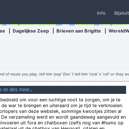
Info
Bijslui
se
|
Dagelijkse Zeep
|
Brieven aan Brigitte
|
Wereld
d of music you play, tell him 'pop' Don´t tell him 'rock´n´roll' or they w
Eén of ander stom wijf vindt 
s en dies meer...
 toe bij de Kneutersen; Anthony is vlak na openingstijd naar de Aldi g
n bedoeld om voor een luchtige noot te zorgen, om je te
. The information here on the web site is one of a kind and appreciated 
de war te brengen en uiteraard om je tijd te verknoeien.
beter een kater va
oorlopers van deze webstek, sommige kwootjes zitten al
e! De verzameling werd en wordt gaandeweg aangevuld en
putt
 invoeren uit fora en chatboxen (zelfs nog van #humo op
teriaal uit de chatbox van Hesgoal), citaten en