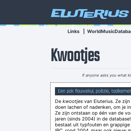
Eluterius
Links
|
WorldMusicDataba
Kwootjes
If anyone asks you what kin
Een pak flauwekul, poëzie, taalkemel
Het ging er weer bijzonder ruig aan
De
kwootjes
van Eluterius. Ze zij
my cohorts have been looking about
doen lachen of nadenken, om je in 
Ze zijn ontstaan op één van de v
jaren (sinds 2004) in de databas
bestaat uit typfouten en grappige
IRC
, rond 2004, maar ook nieuw ma