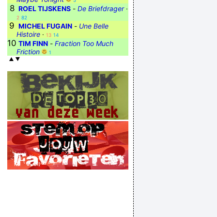
5
8
ROEL TIJSKENS
-
De Briefdrager
·
2
82
9
MICHEL FUGAIN
-
Une Belle
Histoire
·
13
14
10
TIM FINN
-
Fraction Too Much
Friction
1