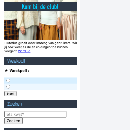
Compleet van de put gerukt
uin, en daarom voel ik me hier zo goed thuis!
En wat al Catherine witt verliest ?
ag 300gr. gesneden kind. Met look uiteraard!
anders jouw aarsprobleem even aankaarten?
Eluterius groeit door inbreng van gebruikers. Wil
jij ook weetjes delen en dingen toe kunnen
het in november is het binnenkort december
voegen?
Word lid
!
ven gestuurd pff nog geen oog dicht gedaan.
Weekpoll
Verknoei je tijd op een nuttige manier!
★
Weekpoll :
Geej se lèllike voel hod!
Zoeken