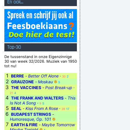
En ook...
Top-30
De tussenstand in onze Eigenzinnige
30 van week 32/2026. Muziek van 1950
tot nu!
1
BERRE
-
Better Off Alone
·
30
2
2
GRAUZONE
-
Moskau
5
3
THE VACCINES
-
Post Break-up
·
21
4
4
THE FRANK AND WALTERS
-
This
Is Not A Song
·
9
5
5
SEAL
-
Kiss From A Rose
·
28
17
6
BUDAPEST STRINGS
-
Humoresque, Op. 101
7
EARTH & FIRE
-
Maybe Tomorrow
Maybe Tonight