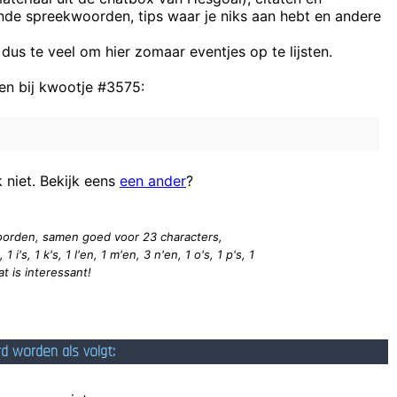
ende spreekwoorden, tips waar je niks aan hebt en andere
Het is hier net een kleutert
 dus te veel om hier zomaar eventjes op te lijsten.
n bij kwootje #3575:
voor mij gra
Zullen we 
regent 
Is wat foto’s na Leu
k niet. Bekijk eens
een ander
?
 woorden, samen goed voor 23
characters
,
 1 i's, 1 k's, 1 l'en, 1 m'en, 3 n'en, 1 o's, 1 p's, 1
dat is interessant!
rd worden als volgt: