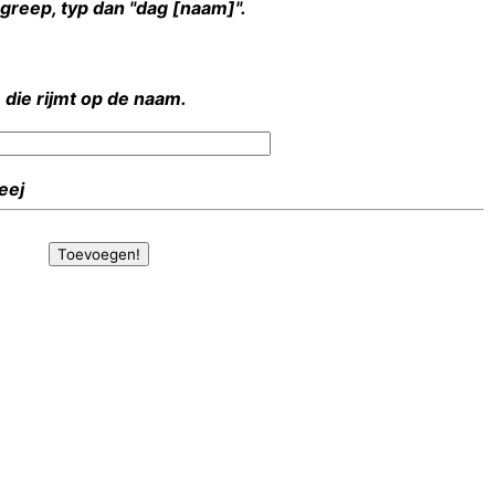
rgreep, typ dan "dag [naam]".
 die rijmt op de naam.
Heej