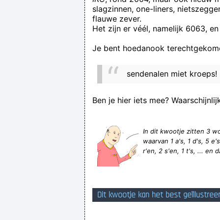
slagzinnen, one-liners, nietszegg
flauwe zever.
Het zijn er véél, namelijk 6063, en
Je bent hoedanook terechtgekome
sendenalen miet kroeps!
Ben je hier iets mee? Waarschijnlij
In dit kwootje zitten 3
waarvan 1 a's, 1 d's, 5 e's,
r'en, 2 s'en, 1 t's, ... en 
Dit kwootje kan het best geïllustree