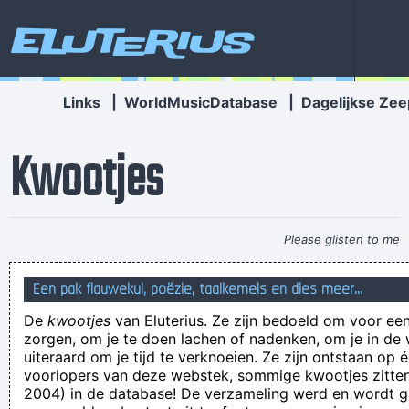
Eluterius
Links
|
WorldMusicDatabase
|
Dagelijkse Zee
Kwootjes
Please glisten to me
wa´s da nu weer voor ´n vraag!
Een pak flauwekul, poëzie, taalkemels en dies meer...
Het inderhaast bijeengeroepen opiniepanel moet nog
De
kwootjes
van Eluterius. Ze zijn bedoeld om voor een
beslissen of er bij een volgende bijeengeroepen
zorgen, om je te doen lachen of nadenken, om je in de
opiniebijeenkomst koffie of thee wordt geschonken
uiteraard om je tijd te verknoeien. Ze zijn ontstaan op 
voorlopers van deze webstek, sommige kwootjes zitten 
Na Sowah 55 minuten werd Edmond vervangen
2004) in de database! De verzameling werd en wordt
waarom zitten al die grachtenschijters nou naar Feyenoord te