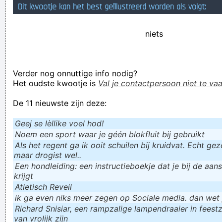
Dit kwootje kan het best geïllustreerd worden als volgt:
I was only 21 I was just trying to take everyday subjects and
write about things other people weren´t writing about -
niets
working-class life and culture
~ Paul Weller
Verder nog onnuttige info nodig?
Het oudste kwootje is
Val je contactpersoon niet te vaa
De 11 nieuwste zijn deze:
Geej se lèllike voel hod!
Noem een sport waar je géén blokfluit bij gebruikt
Als het regent ga ik ooit schuilen bij kruidvat. Echt gezel
maar drogist wel..
Een hondleiding: een instructieboekje dat je bij de aan
krijgt
Atletisch Reveil
ik ga even niks meer zegen op Sociale media. dan wet ju
Richard Snisiar, een rampzalige lampendraaier in feestz
van vrolijk zijn