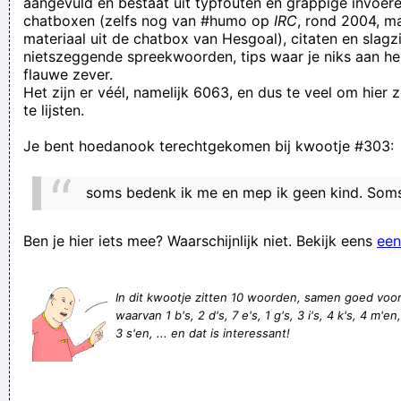
aangevuld en bestaat uit typfouten en grappige invoere
chatboxen (zelfs nog van #humo op
IRC
, rond 2004, m
kijken?
materiaal uit de chatbox van Hesgoal), citaten en slagzi
Freek Blaakwater is de gangmaker tijdens processen,
nietszeggende spreekwoorden, tips waar je niks aan he
flauwe zever.
burenruzies en familieconflicten!
Het zijn er véél, namelijk 6063, en dus te veel om hier
Is er zonder uw toestemming, medeweten, woordjes van
te lijsten.
dank en/of zonder bromvliegvermelding gebruik gemaakt van
Je bent hoedanook terechtgekomen bij kwootje #303:
uw teksten? Bel en bestel onze verontschuldiging´n hierover.
dat speelt geen drol.
soms bedenk ik me en mep ik geen kind. Soms
Het lichaam van Zwarts lichaam werd nooit teruggevonden
bier goed al goed
Ben je hier iets mee? Waarschijnlijk niet. Bekijk eens
een
oefening baart kunst en als je genoeg oefent baar je vanzelf
Zodat het wat meer op een zaag lijkt?
In dit kwootje zitten 10 woorden, samen goed voo
waarvan 1 b's, 2 d's, 7 e's, 1 g's, 3 i's, 4 k's, 4 m'en,
In de orde van de geneesheren ben ik een utopisch
3 s'en, ... en dat is interessant!
voorbeeld van inspiratie, manieren en kleerhangergebruik
Verknoei je tijd op een nuttige manier!
Geej se lèllike voel hod!