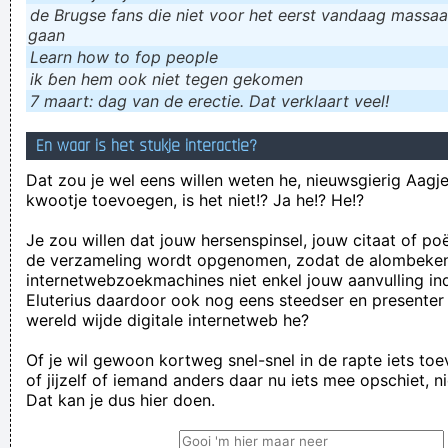
de Brugse fans die niet voor het eerst vandaag massaal
gaan
Learn how to fop people
ik ɓen hem ook niet tegen gekomen
7 maart: dag van de erectie. Dat verklaart veel!
En waar is het stukje interactie?
Dat zou je wel eens willen weten he, nieuwsgierig Aagje!
kwootje toevoegen, is het niet!? Ja he!? He!?
Je zou willen dat jouw hersenspinsel, jouw citaat of po
de verzameling wordt opgenomen, zodat de alombeke
internetwebzoekmachines niet enkel jouw aanvulling in
Eluterius daardoor ook nog eens steedser en presenter
wereld wijde digitale internetweb he?
Of je wil gewoon kortweg snel-snel in de rapte iets to
of jijzelf of iemand anders daar nu iets mee opschiet, n
Dat kan je dus hier doen.