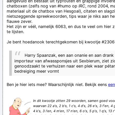
aangevuld en bestaat uit typfouten en grappige invoere
chatboxen (zelfs nog van #humo op
IRC
, rond 2004, m
Beerschit-speler in de buurt
materiaal uit de chatbox van Hesgoal), citaten en slagzi
One of the inmates imitates his mate
nietszeggende spreekwoorden, tips waar je niks aan he
flauwe zever.
Thanks, my grandma didn’t stand a chance
Het zijn er véél, namelijk 6063, en dus te veel om hier
En jij? Heb JIJ vandaag al iemand uitgelachen?
te lijsten.
Club Brugge doet me geeuwen. Zo fel dat mijn kaken ervan
Je bent hoedanook terechtgekomen bij kwootje #2306
pijn doen
Tanja isser get vuurzichtig met gewoere. Ich heb er nog gein
Harry Spaanzak, een aan onanie en aan drank 
gezeen
importeur van afwassponsjes uit Sexbierum, ziet zi
genoodzaakt te verhuizen naar een plek waar péta
Nec Nac Pec Pac Pacman
bedreiging meer vormt
Vous ne devriez pas être découragé par l'état actuel des
choses. Parfois, de bonnes choses arrivent à de bonnes
Ben je hier iets mee? Waarschijnlijk niet. Bekijk eens
een
personnes, et c'est l'une d'entre elles.
Storgorksnork
In dit kwootje zitten 29 woorden, samen goed voo
waarvan 22 a's, 2 b's, 1 c's, 4 d's, 26 e's, 3 f'en, 4 g's
ik was u voor...ik was men voor zelf!
4 k's, 3 l'en, 4 m'en, 17 n'en, 6 o's, 5 p's, 1 q's, 13 r
Blaffende honden maken best veel herrie