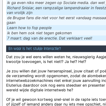
ik ga even niks meer zegen op Sociale media. dan wet ju
Richard Snisiar, een rampzalige lampendraaier in feestz
van vrolijk zijn
de Brugse fans die niet voor het eerst vandaag massaal
gaan
Learn how to fop people
ik ɓen hem ook niet tegen gekomen
7 maart: dag van de erectie. Dat verklaart veel!
En waar is het stukje interactie?
Dat zou je wel eens willen weten he, nieuwsgierig Aagje!
kwootje toevoegen, is het niet!? Ja he!? He!?
Je zou willen dat jouw hersenspinsel, jouw citaat of po
de verzameling wordt opgenomen, zodat de alombeke
internetwebzoekmachines niet enkel jouw aanvulling in
Eluterius daardoor ook nog eens steedser en presenter
wereld wijde digitale internetweb he?
Of je wil gewoon kortweg snel-snel in de rapte iets to
of jijzelf of iemand anders daar nu iets mee opschiet, n