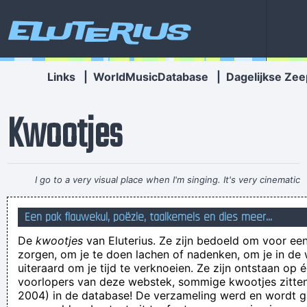
Eluterius
Links
|
WorldMusicDatabase
|
Dagelijkse Zee
Kwootjes
I go to a very visual place when I'm singing. It's very cinematic
and I get this feeling of space. I love when music does that.
~
Een pak flauwekul, poëzie, taalkemels en dies meer...
Dave Gahan
De
kwootjes
van Eluterius. Ze zijn bedoeld om voor een
We hebben weer een dingetje gevonden waarbij je je
zorgen, om je te doen lachen of nadenken, om je in de
kostbare tijd weer gralijk kan verkwanselen!
uiteraard om je tijd te verknoeien. Ze zijn ontstaan op 
voorlopers van deze webstek, sommige kwootjes zitten 
Het gefluit op de tribunes van het Olympisch Stadion klinken
2004) in de database! De verzameling werd en wordt
steeds luider, zeker wanneer Nielsen gaat liggen zonder een