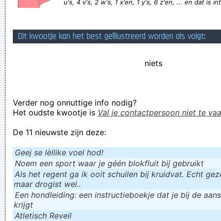
u's, 4 v's, 2 w's, 1 x'en, 1 y's, 6 z'en, ... en dat is i
Het Inlegkluisje. Een portemonnee gemaakt van een
maandverband. Geld en documenten zijn er veilig!
Dit kwootje kan het best geïllustreerd worden als volgt:
Verknoei je tijd op een nuttige manier!
Geej se lèllike voel hod!
niets
Verder nog onnuttige info nodig?
Het oudste kwootje is
Val je contactpersoon niet te vaa
De 11 nieuwste zijn deze:
Geej se lèllike voel hod!
Noem een sport waar je géén blokfluit bij gebruikt
Als het regent ga ik ooit schuilen bij kruidvat. Echt gezel
maar drogist wel..
Een hondleiding: een instructieboekje dat je bij de aan
krijgt
Atletisch Reveil