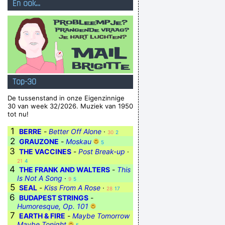
En ook...
Top-30
De tussenstand in onze Eigenzinnige
30 van week 32/2026. Muziek van 1950
tot nu!
1
BERRE
-
Better Off Alone
·
30
2
2
GRAUZONE
-
Moskau
5
3
THE VACCINES
-
Post Break-up
·
21
4
4
THE FRANK AND WALTERS
-
This
Is Not A Song
·
9
5
5
SEAL
-
Kiss From A Rose
·
28
17
6
BUDAPEST STRINGS
-
Humoresque, Op. 101
7
EARTH & FIRE
-
Maybe Tomorrow
Maybe Tonight