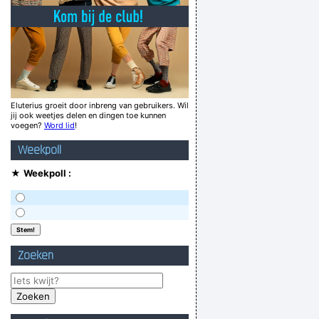
 exact even veel keren in- als uit te ademen
n Standard nog ´s moet doorgenomen worden!
Will A.I. replace musicians? Like Will.I.Am?
Negen overjarige kinderen in Amsterdam
Gazondabbertje
Eluterius groeit door inbreng van gebruikers. Wil
jij ook weetjes delen en dingen toe kunnen
cht geen echte sjeik die RSCA wil overnemen.
voegen?
Word lid
!
Can't play right now!
Weekpoll
 wel gelijk nen dikke door de Shopping ketse
★
Weekpoll :
Verknoei je tijd op een nuttige manier!
Geej se lèllike voel hod!
Zoeken