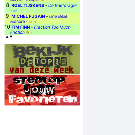
5
8
ROEL TIJSKENS
-
De Briefdrager
·
2
82
9
MICHEL FUGAIN
-
Une Belle
Histoire
·
13
14
10
TIM FINN
-
Fraction Too Much
Friction
1