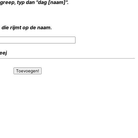
rgreep, typ dan "dag [naam]".
 die rijmt op de naam.
Heej