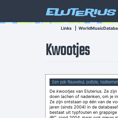
Eluterius
Links
|
WorldMusicDataba
Kwootjes
OH God ons redden Hallo mensen. Heb
Een pak flauwekul, poëzie, taalkemel
De
kwootjes
van Eluterius. Ze zij
doen lachen of nadenken, om je in 
Ze zijn ontstaan op één van de v
jaren (sinds 2004) in de databas
Da
bestaat uit typfouten en grappige
IRC
, rond 2004, maar ook nieuw ma