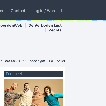
ter
Contact
Log in / Word lid
WoordenWeb
|
De Verboden Lijst
|
Rechts
 - but for us, it´s Friday night
~ Paul Weller
 een van uw ouders? Hier een paar foto ' s.
Doe mee!
Enter en u zult zien
ou je met Google ook ruzie kunnen zoeken?
STROOOOONT!!
dat je ook gewoon vis kan kopen in de winkel
Is Paul Weller? Nee, die is met Brian May