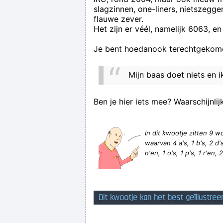
slagzinnen, one-liners, nietszegg
Koert Geestbets, e
flauwe zever.
Het zijn er véél, namelijk 6063, en
Je bent hoedanook terechtgekome
Mijn baas doet niets en 
Ben je hier iets mee? Waarschijnlij
In dit kwootje zitten 9
waarvan 4 a's, 1 b's, 2 d's,
n'en, 1 o's, 1 p's, 1 r'en, 
Dit kwootje kan het best geïllustree