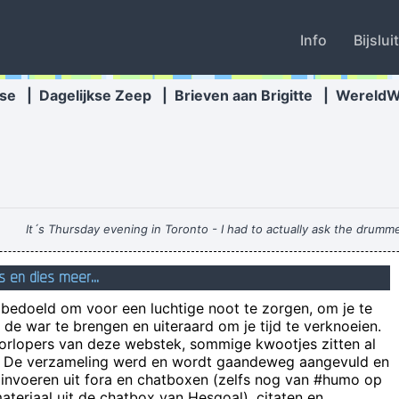
Info
Bijslui
se
|
Dagelijkse Zeep
|
Brieven aan Brigitte
|
Wereld
It´s Thursday evening in Toronto - I had to actually ask the drummer
 je foto ' s van het ongeluk dat gebeurde vanochtend in de stad naar
s en dies meer...
n bedoeld om voor een luchtige noot te zorgen, om je te
Z
de war te brengen en uiteraard om je tijd te verknoeien.
oorlopers van deze webstek, sommige kwootjes zitten al
e! De verzameling werd en wordt gaandeweg aangevuld en
t is ongeveer hetzelfde als stellen dat de visindustrie overbodig is om
 invoeren uit fora en chatboxen (zelfs nog van #humo op
teriaal uit de chatbox van Hesgoal), citaten en