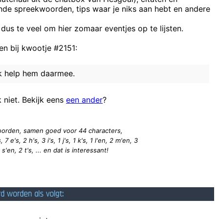
ende spreekwoorden, tips waar je niks aan hebt en andere
en adolescent met een obsessie voor trektangen, slaagt er dagelijks in
´k Blijf er trouwens bij dat de boekhouding va
 dus te veel om hier zomaar eventjes op te lijsten.
n bij kwootje #2151:
ik help hem daarmee.
Is er. U e
k niet. Bekijk eens
een ander
?
...maar
 woorden, samen goed voor 44
characters
,
 7 e's, 2 h's, 3 i's, 1 j's, 1 k's, 1 l'en, 2 m'en, 3
2 s'en, 2 t's, ... en dat is interessant!
rd worden als volgt: