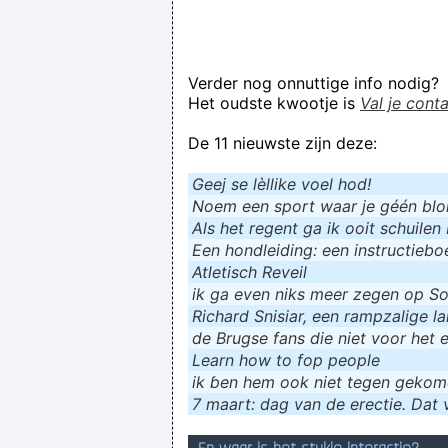
Verder nog onnuttige info nodig?
Het oudste kwootje is
Val je cont
De 11 nieuwste zijn deze:
Geej se lèllike voel hod!
Noem een sport waar je géén blokf
Als het regent ga ik ooit schuilen 
Een hondleiding: een instructieboe
Atletisch Reveil
ik ga even niks meer zegen op Soc
Richard Snisiar, een rampzalige la
de Brugse fans die niet voor het 
Learn how to fop people
ik ɓen hem ook niet tegen geko
7 maart: dag van de erectie. Dat v