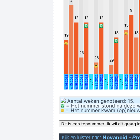
5
9
12
12
12
15
18
18
19
26
28
29
Van Der Gijp heeft h
w35 2022
w36 2022
w02 2024
w20 2025
w22 2025
w
w14 2022
w15 2022
w16 2022
w17 2022
w18 2022
w01 2024
w21 2025
/ / /
/ / /
/ / /
Aantal weken genoteerd: 15.
= Het nummer stond na deze wee
= Het nummer kwam (op)nieuw bi
Kijk en luister naar
Novanoid
-
Pr