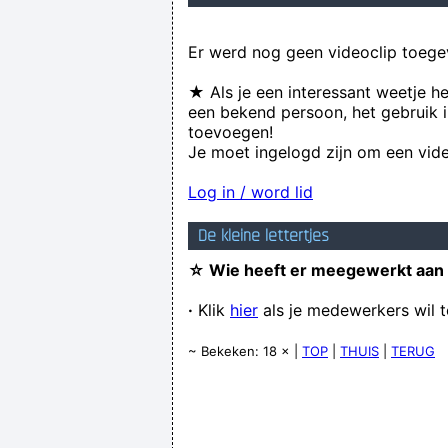
Er werd nog geen videoclip toege
★ Als je een interessant weetje h
een bekend persoon, het gebruik i
toevoegen!
Je moet ingelogd zijn om een vide
Log in / word lid
De kleine lettertjes
☆ Wie heeft er meegewerkt aan
·
Klik
hier
als je medewerkers wil 
~ Bekeken: 18 × |
TOP
|
THUIS
|
TERUG