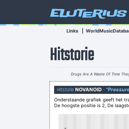
Eluterius
Links
|
WorldMusicDataba
Hitstorie
Drugs Are A Waste Of Time The
Hitstorie
NOVANOID
-
"Pressur
Onderstaande grafiek geeft het t
De hoogste positie is 2, De laagste