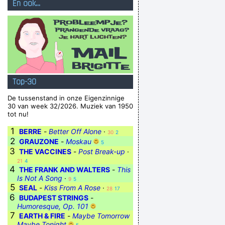
En ook...
Top-30
De tussenstand in onze Eigenzinnige
30 van week 32/2026. Muziek van 1950
tot nu!
1
BERRE
-
Better Off Alone
·
30
2
2
GRAUZONE
-
Moskau
5
3
THE VACCINES
-
Post Break-up
·
21
4
4
THE FRANK AND WALTERS
-
This
Is Not A Song
·
9
5
5
SEAL
-
Kiss From A Rose
·
28
17
6
BUDAPEST STRINGS
-
Humoresque, Op. 101
7
EARTH & FIRE
-
Maybe Tomorrow
Maybe Tonight