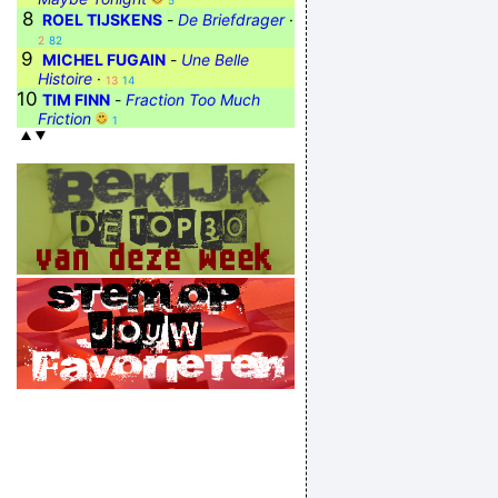
5
8
ROEL TIJSKENS
-
De Briefdrager
·
2
82
9
MICHEL FUGAIN
-
Une Belle
Histoire
·
13
14
10
TIM FINN
-
Fraction Too Much
Friction
1