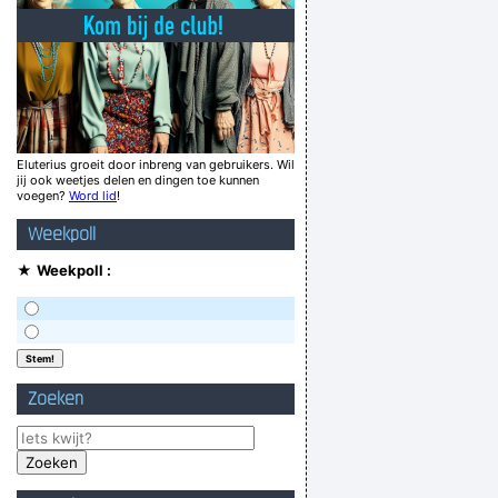
achter het venster en lopen de dames voorbij
er eine DJ op verlof dan téén in diene hof ...
acht allemaal de beste" - Ik niet Oli, ik niet.
ijn leven er alleen maar op vooruit gegaan.
tis nie omdak wijs, da ge moet kijken
Eluterius groeit door inbreng van gebruikers. Wil
jij ook weetjes delen en dingen toe kunnen
Johanovic
voegen?
Word lid
!
Er is daar nog onraad sire
Weekpoll
sommige mensen is de mening niet belangrijk.
★
Weekpoll :
Verknoei je tijd op een nuttige manier!
Geej se lèllike voel hod!
Zoeken