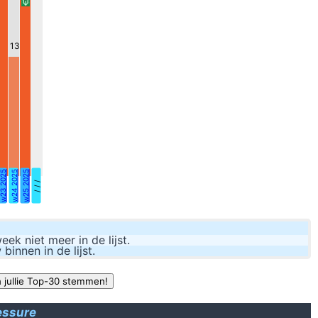
In een ideale wereld zitten de klànten 
Bèt
13
"Nu ik stop, vinden ze Desch
5 jaar geleden werd ik voorgoed geband op #humo. Sindsdien is m
et blijkbaar niet zo begrepen op de Rode Duivels. Dat is niet erg. Van 
23 2025
w24 2025
w25 2025
/ / /
k niet meer in de lijst.
nnen in de lijst.
essure