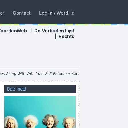
ter
Contact
Log in / Word lid
WoordenWeb
|
De Verboden Lijst
|
Rechts
es Along With With Your Self Esteem
~ Kurt
Cobain
Doe mee!
want op de bühne kleed ik me uit
msporenbrandt: schilderwerk in ondergoed.
r moeilijkste deel moet nog komen. Zinsbouw.
ChristenDOM
karlenklatt, horlenblatt, smeckerei!!!!