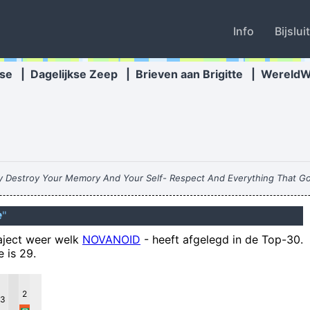
Info
Bijslui
se
|
Dagelijkse Zeep
|
Brieven aan Brigitte
|
Wereld
y Destroy Your Memory And Your Self- Respect And Everything That Go
e
"
raject weer welk
NOVANOID
-
heeft afgelegd in de Top-30.
Een Re
 is 29.
Eindelijk: schip dat Suezkanaal drijft weer, maa
2
3