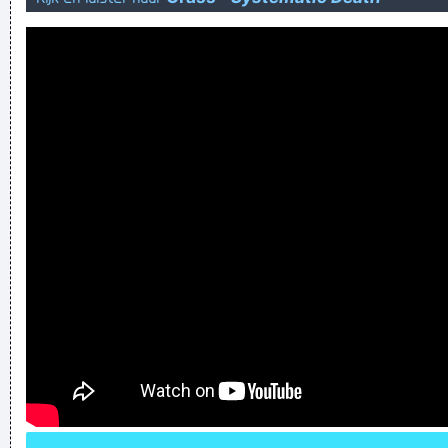
de appel valt niet ver van de hoge bomen die veel wind
vangen
Hauwd owwe kop toch Minneeee!!
Verknoei je tijd op een nuttige manier!
Geej se lèllike voel hod!