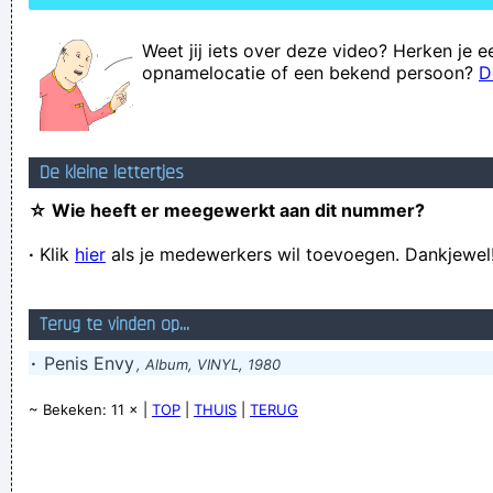
Weet jij iets over deze video? Herken je e
opnamelocatie of een bekend persoon?
D
De kleine lettertjes
☆ Wie heeft er meegewerkt aan dit nummer?
·
Klik
hier
als je medewerkers wil toevoegen. Dankjewel
Terug te vinden op...
·
Penis Envy
, Album, VINYL, 1980
~ Bekeken: 11 × |
TOP
|
THUIS
|
TERUG