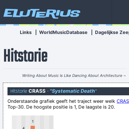
Eluterius
Links
|
WorldMusicDatabase
|
Dagelijkse Zee
Hitstorie
Writing About Music Is Like Dancing About Architecture
~
Laurie Anderson
Hitstorie
CRASS
-
"Systematic Death
"
Enkel een smeerlap heeft het Leffe een bak bier mee te
Onderstaande grafiek geeft het traject weer welk
CRAS
brengen naar een aa-bijeenkomst!
Top-30. De hoogste positie is 1, De laagste is 20.
Een afvallende bal voor Lazare, door een benenbos wringt de
bal zich naar Vandevoordt. Die heeft er geen moeite meer.
1
Deze spectaculaire WIFI-stopper boost duur internet in
4