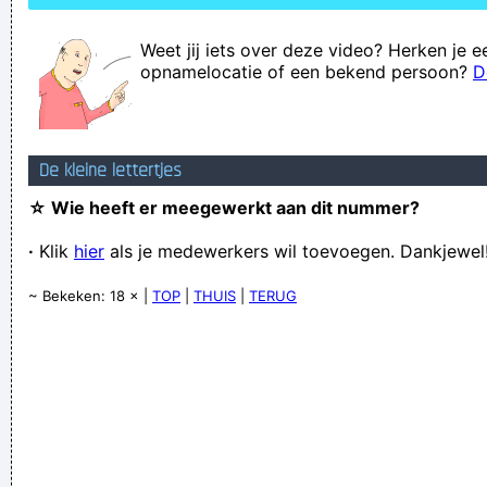
Weet jij iets over deze video? Herken je e
opnamelocatie of een bekend persoon?
D
De kleine lettertjes
☆ Wie heeft er meegewerkt aan dit nummer?
·
Klik
hier
als je medewerkers wil toevoegen. Dankjewel
~ Bekeken: 18 × |
TOP
|
THUIS
|
TERUG