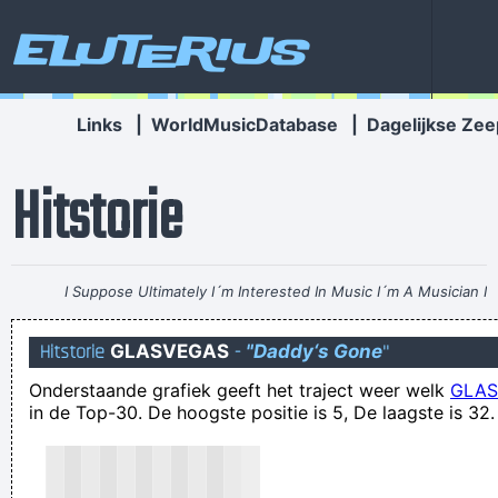
Eluterius
Links
|
WorldMusicDatabase
|
Dagelijkse Zee
Hitstorie
I Suppose Ultimately I´m Interested In Music I´m A Musician I
´m Not A Gunslinger That´s The Difference Between What I
Hitstorie
GLASVEGAS
-
"Daddy‘s Gone
"
Do And What A Lot Of Guitar Heroes Do
~ The Edge
Onderstaande grafiek geeft het traject weer welk
GLA
Het gefluit op de tribunes van het Olympisch Stadion klinken
in de Top-30. De hoogste positie is 5, De laagste is 32.
steeds luider, zeker wanneer Nielsen gaat liggen zonder een
Beerschit-speler in de buurt
Afgezaagde reclameslagzinnen heruitgevonden