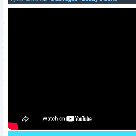
regen in twente herhaalt zich in de lente
Verknoei je tijd op een nuttige manier!
Geej se lèllike voel hod!