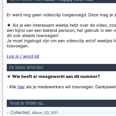
Geej se lèllike voel hod!
Er werd nog geen videoclip toegevoegd. Deze mag je z
★ Als je een interessant weetje hebt over de video, zo
een bijrol van een bekend persoon, het gebruik in een r
dit ook steeds toevoegen!
Je moet ingelogd zijn om een videoclip en/of weetjes h
toevoegen.
Log in / word lid
De kleine lettertjes
☆ Wie heeft er meegewerkt aan dit nummer?
·
Klik
hier
als je medewerkers wil toevoegen. Dankjewel
Terug te vinden op...
·
Collected
, Album, CD, 2011