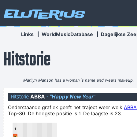
Eluterius
Links
|
WorldMusicDatabase
|
Dagelijkse Zee
Hitstorie
Marilyn Manson has a woman´s name and wears makeup.
How original.
~ Alice Cooper
Hitstorie
ABBA
-
"Happy New Year
"
een inmaakbokaal gevuld met maagsappen is nu niet direct
Onderstaande grafiek geeft het traject weer welk
ABBA
het ideale huwelijksgeschenk!
Top-30. De hoogste positie is 1, De laagste is 23.
een gewaarschuwd schizofreen telt voor 4
I saw an X-ray of a girl passing gas
1
Nein Borsti!!! Wie oft soll ich dir das noch sagen? Du bist