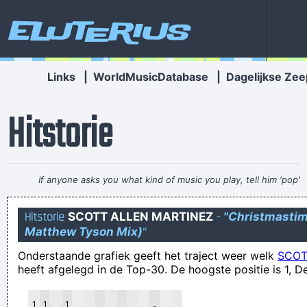
Eluterius
Links
|
WorldMusicDatabase
|
Dagelijkse Zee
Hitstorie
If anyone asks you what kind of music you play, tell him 'pop'
Don´t tell him 'rock´n´roll' or they won´t even let you in the
Hitstorie
SCOTT ALLEN MARTINEZ
-
"Christmastime
hotel.
~ Buddy Holly
Matthew Tyson Mix)
"
Leddy Pistazien, de kort-van-stof-zijnde bedenker van
Onderstaande grafiek geeft het traject weer welk
SCOT
namen voor supportersclans, heeft de kunde om de ene keer
heeft afgelegd in de Top-30. De hoogste positie is 1, De
met links en dan weer met rechts zijn * af te vegen
afscheidsfluitconcert
1
1
1