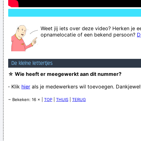
Weet jij iets over deze video? Herken je e
opnamelocatie of een bekend persoon?
D
De kleine lettertjes
☆ Wie heeft er meegewerkt aan dit nummer?
·
Klik
hier
als je medewerkers wil toevoegen. Dankjewel
~ Bekeken: 16 × |
TOP
|
THUIS
|
TERUG