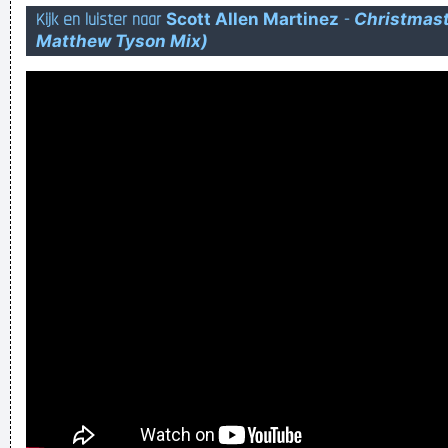
Kijk en luister naar
Scott Allen Martinez
-
Christmast
Heej Matroos heb jij gekakt in die doos? Heej ja heej ja
Matthew Tyson Mix)
hooow!
You are an annoying, depressing whiner. If whining and
complaining would change the world, you would be the new
messiah!
Iemand een koekje voor het bloeden geven
Verknoei je tijd op een nuttige manier!
Geej se lèllike voel hod!